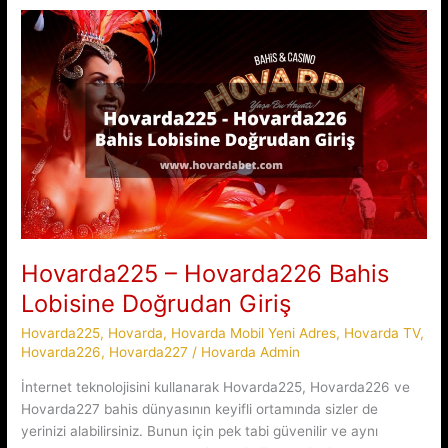
Giriş
Yap
ve
Oyna
Hovarda225 – Hovarda226 Bahis
Lobisine Doğrudan Giriş
Hovarda225
,
Hovarda
,
Hovarda Mobil Yeni Adres
,
Hovarda TV
,
Hovarda226
,
Hovarda227
/
Hovarda Admin
İnternet teknolojisini kullanarak Hovarda225, Hovarda226 ve
Hovarda227 bahis dünyasının keyifli ortamında sizler de
yerinizi alabilirsiniz. Bunun için pek tabi güvenilir ve aynı