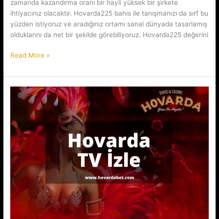
zamanda kazandırma oranı bir hayli yüksek bir şirkete
ihtiyacınız olacaktır. Hovarda225 bahis ile tanışmanızı da sırf bu
yüzden istiyoruz ve aradığınız ortamı sanal dünyada tasarlamış
olduklarını da net bir şekilde görebiliyoruz. Hovarda225 değerini
Hovarda225
Read More »
–
Hovarda226
Bahis
Lobisine
Doğrudan
Giriş