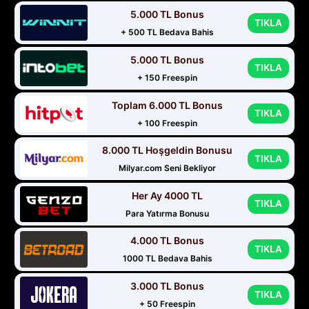
5.000 TL Bonus
TIKLA
+ 500 TL Bedava Bahis
5.000 TL Bonus
TIKLA
+ 150 Freespin
Toplam 6.000 TL Bonus
TIKLA
+ 100 Freespin
8.000 TL Hoşgeldin Bonusu
TIKLA
Milyar.com Seni Bekliyor
Her Ay 4000 TL
TIKLA
Para Yatırma Bonusu
4.000 TL Bonus
TIKLA
1000 TL Bedava Bahis
3.000 TL Bonus
TIKLA
+ 50 Freespin