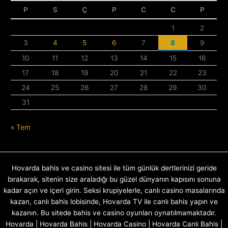
P
S
Ç
P
C
C
P
1
2
3
4
5
6
7
8
9
10
11
12
13
14
15
16
17
18
19
20
21
22
23
24
25
26
27
28
29
30
31
« Tem
Hovarda bahis ve casino sitesi ile tüm günlük dertlerinizi geride
bırakarak, sitenin size araladığı bu güzel dünyanın kapısını sonuna
kadar açın ve içeri girin. Seksi krupiyelerle, canlı casino masalarında
kazan, canlı bahis lobisinde, Hovarda TV ile canlı bahis yapın ve
kazanın. Bu sitede bahis ve casino oyunları oynatılmamaktadır.
Hovarda | Hovarda Bahis | Hovarda Casino | Hovarda Canlı Bahis |