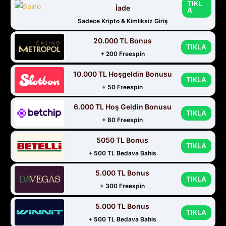
TIKL
İade
A
Sadece Kripto & Kimliksiz Giriş
20.000 TL Bonus
TIKLA
+ 200 Freespin
10.000 TL Hoşgeldin Bonusu
TIKLA
+ 50 Freespin
6.000 TL Hoş Geldin Bonusu
TIKLA
+ 80 Freespin
5050 TL Bonus
TIKLA
+ 500 TL Bedava Bahis
5.000 TL Bonus
TIKLA
+ 300 Freespin
5.000 TL Bonus
TIKLA
+ 500 TL Bedava Bahis