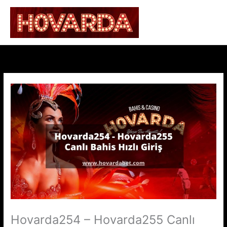
İçeriğe
atla
Hovarda254 – Hovarda255 Canlı