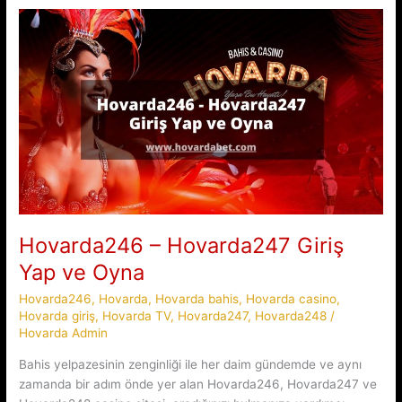
EURO
2024
Final
Heyecanı
Hovarda246 – Hovarda247 Giriş
Yap ve Oyna
Hovarda246
,
Hovarda
,
Hovarda bahis
,
Hovarda casino
,
Hovarda giriş
,
Hovarda TV
,
Hovarda247
,
Hovarda248
/
Hovarda Admin
Bahis yelpazesinin zenginliği ile her daim gündemde ve aynı
zamanda bir adım önde yer alan Hovarda246, Hovarda247 ve