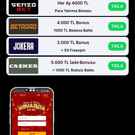
Her Ay 4000 TL
TIKLA
Para Yatırma Bonusu
4.000 TL Bonus
TIKLA
1000 TL Bedava Bahis
3.000 TL Bonus
TIKLA
+ 50 Freespin
5.000 TL İade Bonusu
TIKLA
+ 1000 TL Risksiz Bahis