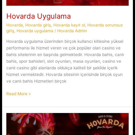
Hovarda Uygulama
Hovarda
,
Hovarda giriş
,
Hovarda kayıt ol
,
Hovarda sorunsuz
giriş
,
Hovarda uygulama
/
Hovarda Admin
Hovarda uygulama üzerinden birçok kullanıcı kitlesine yüksel
performansı ile hizmet veren ve çok popüler olan casino ve
bahis sitelerinin en başında gelmektedir. Hovarda bahis, canlı
bahis, spor bahisleri, slot oyunları, masa oyunları, casino ve
canlı casino gibi alanlarda oldukça kaliteli bir şekilde içerik
hizmet vermektedir. Hovarda sitesinin içerisinde birçok oyun
ve canlı bahis Hizmetleri birçok
Hovarda
Read More »
Uygulama