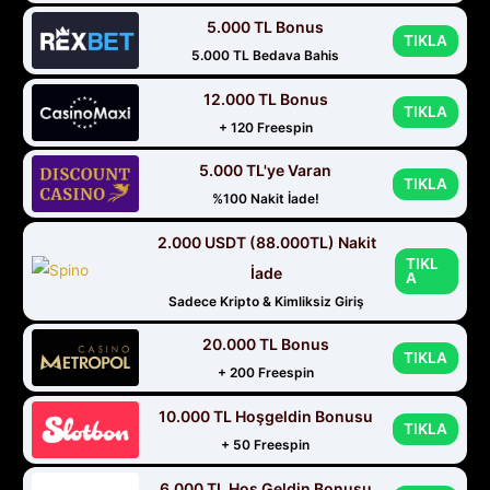
5.000 TL Bonus
TIKLA
5.000 TL Bedava Bahis
12.000 TL Bonus
TIKLA
+ 120 Freespin
5.000 TL'ye Varan
TIKLA
%100 Nakit İade!
2.000 USDT (88.000TL) Nakit
TIKL
İade
A
Sadece Kripto & Kimliksiz Giriş
20.000 TL Bonus
TIKLA
+ 200 Freespin
10.000 TL Hoşgeldin Bonusu
TIKLA
+ 50 Freespin
6.000 TL Hoş Geldin Bonusu