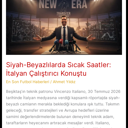
Sahaya
Dev
Takviye
Siyah-Beyazlılarda Sıcak Saatler:
İtalyan Çalıştırıcı Konuştu
En Son Futbol Haberleri
/
Ahmet Yıldız
Beşiktaş’ın teknik patronu Vincenzo Italiano, 30 Temmuz 2026
tarihinde İtalyan medyasına verdiği kapsamlı röportajda siyah-
beyazlı camianın merakla beklediği konulara ışık tuttu. Takımın
geleceği, transfer stratejileri ve Avrupa hedefleri üzerine
samimi değerlendirmelerde bulunan deneyimli teknik adam,
taraftarların heyecanını artıracak mesajlar verdi. Italiano,