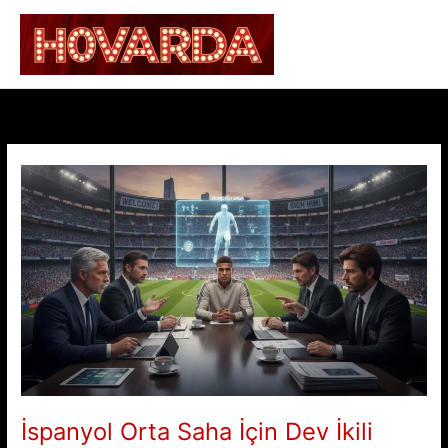
İçeriğe
atla
İspanyol Orta Saha İçin Dev İkili