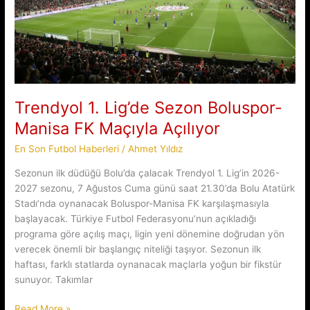
Trendyol 1. Lig’de Sezon Boluspor-
Manisa FK Maçıyla Açılıyor
En Son Futbol Haberleri
/
Ahmet Yıldız
Sezonun ilk düdüğü Bolu’da çalacak Trendyol 1. Lig’in 2026-
2027 sezonu, 7 Ağustos Cuma günü saat 21.30’da Bolu Atatürk
Stadı’nda oynanacak Boluspor-Manisa FK karşılaşmasıyla
başlayacak. Türkiye Futbol Federasyonu’nun açıkladığı
programa göre açılış maçı, ligin yeni dönemine doğrudan yön
verecek önemli bir başlangıç niteliği taşıyor. Sezonun ilk
haftası, farklı statlarda oynanacak maçlarla yoğun bir fikstür
sunuyor. Takımlar
Trendyol
Read More »