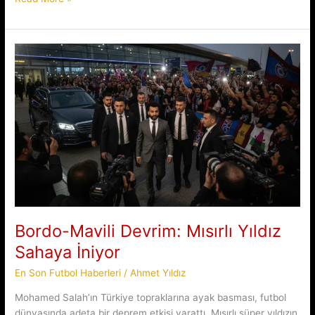
1.
Lig’de
Sezon
Boluspor-
Manisa
FK
Maçıyla
Açılıyor
Bordo-Mavili Devrim: Mısırlı Yıldız
Sahaya İniyor
En Son Futbol Haberleri
/
Ahmet Yıldız
Mohamed Salah’ın Türkiye topraklarına ayak basması, futbol
dünyasında adeta bir deprem etkisi yarattı. Mısırlı süper yıldızın