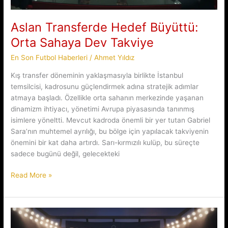
Aslan Transferde Hedef Büyüttü:
Orta Sahaya Dev Takviye
En Son Futbol Haberleri
/
Ahmet Yıldız
Kış transfer döneminin yaklaşmasıyla birlikte İstanbul
temsilcisi, kadrosunu güçlendirmek adına stratejik adımlar
atmaya başladı. Özellikle orta sahanın merkezinde yaşanan
dinamizm ihtiyacı, yönetimi Avrupa piyasasında tanınmış
isimlere yöneltti. Mevcut kadroda önemli bir yer tutan Gabriel
Sara’nın muhtemel ayrılığı, bu bölge için yapılacak takviyenin
önemini bir kat daha artırdı. Sarı-kırmızılı kulüp, bu süreçte
sadece bugünü değil, gelecekteki
Aslan
Read More »
Transferde
Hedef
Büyüttü:
Orta