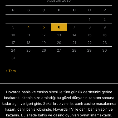
Ağustos 2026
P
S
Ç
P
C
C
P
1
2
3
4
5
6
7
8
9
10
11
12
13
14
15
16
17
18
19
20
21
22
23
24
25
26
27
28
29
30
31
« Tem
Hovarda bahis ve casino sitesi ile tüm günlük dertlerinizi geride
bırakarak, sitenin size araladığı bu güzel dünyanın kapısını sonuna
kadar açın ve içeri girin. Seksi krupiyelerle, canlı casino masalarında
kazan, canlı bahis lobisinde, Hovarda TV ile canlı bahis yapın ve
kazanın. Bu sitede bahis ve casino oyunları oynatılmamaktadır.