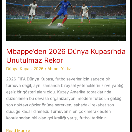
Mbappe’den 2026 Dünya Kupası’nda
Unutulmaz Rekor
Dünya Kupası 2026
/
Ahmet Yıldız
2026 FIFA Dünya Kupası, futbolseverler için sadece bir
turnuva değil, aynı zamanda bireysel yeteneklerin zirve yaptığı
eşsiz bir gösteri alanı oldu. Kuzey Amerika topraklarında
düzenlenen bu devasa organizasyon, modern futbolun geldiği
son noktayı gözler önüne sererken, sahadaki rekabet son
düdüğe kadar dinmedi. Turnuvanın en çok merak edilen
konularından biri olan gol krallığı yarışı, futbol tarihinin
Mbappe’den
Read More »