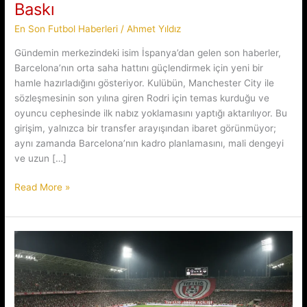
Baskı
En Son Futbol Haberleri
/
Ahmet Yıldız
Gündemin merkezindeki isim İspanya’dan gelen son haberler,
Barcelona’nın orta saha hattını güçlendirmek için yeni bir
hamle hazırladığını gösteriyor. Kulübün, Manchester City ile
sözleşmesinin son yılına giren Rodri için temas kurduğu ve
oyuncu cephesinde ilk nabız yoklamasını yaptığı aktarılıyor. Bu
girişim, yalnızca bir transfer arayışından ibaret görünmüyor;
aynı zamanda Barcelona’nın kadro planlamasını, mali dengeyi
ve uzun […]
İspanyol
Read More »
Orta
Saha
İçin
Dev
İkili
Baskı