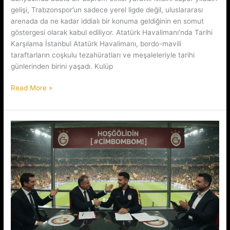
gelişi, Trabzonspor’un sadece yerel ligde değil, uluslararası
arenada da ne kadar iddialı bir konuma geldiğinin en somut
göstergesi olarak kabul ediliyor. Atatürk Havalimanı’nda Tarihi
Karşılama İstanbul Atatürk Havalimanı, bordo-mavili
taraftarların coşkulu tezahüratları ve meşaleleriyle tarihi
günlerinden birini yaşadı. Kulüp
Bordo-
Read More »
Mavili
Devrim:
Mısırlı
Yıldız
Sahaya
İniyor