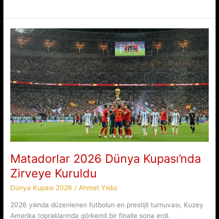
2026
Dünya
Kupası’nda
Unutulmaz
Rekor
Matadorlar 2026 Dünya Kupası’nda
Zirveye Kuruldu
Dünya Kupası 2026
/
Ahmet Yıldız
2026 yılında düzenlenen futbolun en prestijli turnuvası, Kuzey
Amerika topraklarında görkemli bir finalle sona erdi.