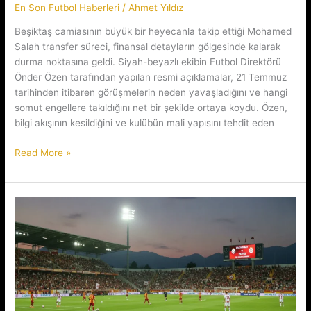
En Son Futbol Haberleri
/
Ahmet Yıldız
Beşiktaş camiasının büyük bir heyecanla takip ettiği Mohamed
Salah transfer süreci, finansal detayların gölgesinde kalarak
durma noktasına geldi. Siyah-beyazlı ekibin Futbol Direktörü
Önder Özen tarafından yapılan resmi açıklamalar, 21 Temmuz
tarihinden itibaren görüşmelerin neden yavaşladığını ve hangi
somut engellere takıldığını net bir şekilde ortaya koydu. Özen,
bilgi akışının kesildiğini ve kulübün mali yapısını tehdit eden
Kartal’ın
Read More »
Salah
Planı
Neden
Bozuldu?
Mali
Detaylar