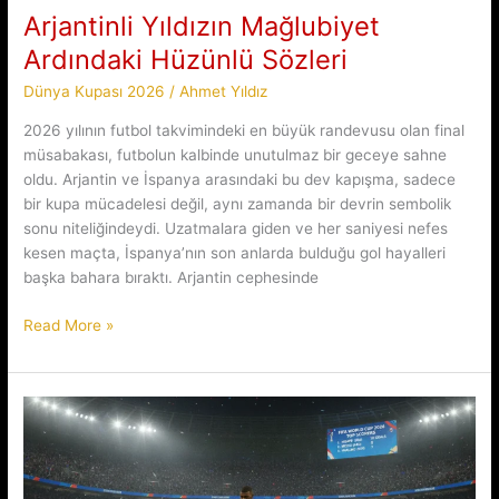
Monza
Arjantinli Yıldızın Mağlubiyet
ile
Ardındaki Hüzünlü Sözleri
Kozlarını
Paylaşıyor
Dünya Kupası 2026
/
Ahmet Yıldız
2026 yılının futbol takvimindeki en büyük randevusu olan final
müsabakası, futbolun kalbinde unutulmaz bir geceye sahne
oldu. Arjantin ve İspanya arasındaki bu dev kapışma, sadece
bir kupa mücadelesi değil, aynı zamanda bir devrin sembolik
sonu niteliğindeydi. Uzatmalara giden ve her saniyesi nefes
kesen maçta, İspanya’nın son anlarda bulduğu gol hayalleri
başka bahara bıraktı. Arjantin cephesinde
Arjantinli
Read More »
Yıldızın
Mağlubiyet
Ardındaki
Hüzünlü
Sözleri