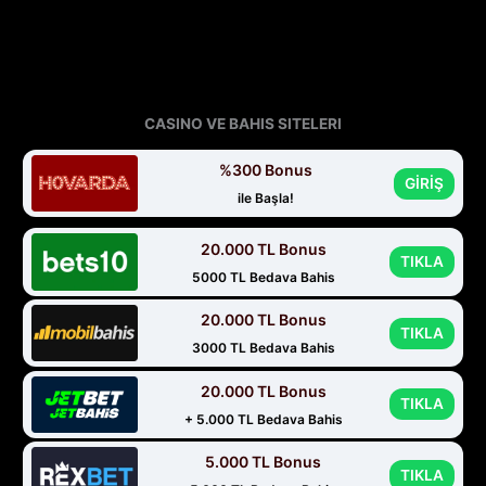
Bahis
Lobisine
Doğrudan
Giriş
CASINO VE BAHIS SITELERI
%300 Bonus
GİRİŞ
ile Başla!
20.000 TL Bonus
TIKLA
5000 TL Bedava Bahis
20.000 TL Bonus
TIKLA
3000 TL Bedava Bahis
20.000 TL Bonus
TIKLA
+ 5.000 TL Bedava Bahis
5.000 TL Bonus
TIKLA