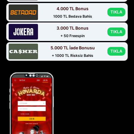
4.000 TL Bonus
TIKLA
1000 TL Bedava Bahis
3.000 TL Bonus
TIKLA
+ 50 Freespin
5.000 TL İade Bonusu
TIKLA
+ 1000 TL Risksiz Bahis