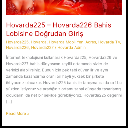
Hovarda225 – Hovarda226 Bahis
Lobisine Doğrudan Giriş
Hovarda225
,
Hovarda
,
Hovarda Mobil Yeni Adres
,
Hovarda TV
,
Hovarda226
,
Hovarda227
/
Hovarda Admin
İnternet teknolojisini kullanarak Hovarda225, Hovarda226 ve
Hovarda227 bahis dünyasının keyifli ortamında sizler de
yerinizi alabilirsiniz. Bunun için pek tabi güvenilir ve aynı
zamanda kazandırma oranı bir hayli yüksek bir şirkete
ihtiyacınız olacaktır. Hovarda225 bahis ile tanışmanızı da sırf bu
yüzden istiyoruz ve aradığınız ortamı sanal dünyada tasarlamış
olduklarını da net bir şekilde görebiliyoruz. Hovarda225 değerini
[…]
Hovarda225
Read More »
–
Hovarda226