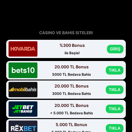
Giriş
Yap
ve
Oyna
CASINO VE BAHIS SITELERI
%300 Bonus
GİRİŞ
ile Başla!
20.000 TL Bonus
TIKLA
5000 TL Bedava Bahis
20.000 TL Bonus
TIKLA
3000 TL Bedava Bahis
20.000 TL Bonus
TIKLA
+ 5.000 TL Bedava Bahis
5.000 TL Bonus
TIKLA