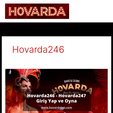
İçeriğe
atla
Hovarda246