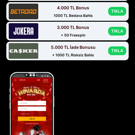
4.000 TL Bonus
TIKLA
1000 TL Bedava Bahis
3.000 TL Bonus
TIKLA
+ 50 Freespin
5.000 TL İade Bonusu
TIKLA
+ 1000 TL Risksiz Bahis