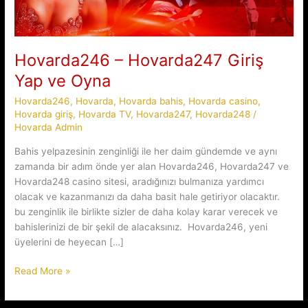
Hovarda246 – Hovarda247 Giriş
Yap ve Oyna
Hovarda246
,
Hovarda
,
Hovarda bahis
,
Hovarda casino
,
Hovarda giriş
,
Hovarda TV
,
Hovarda247
,
Hovarda248
/
Hovarda Admin
Bahis yelpazesinin zenginliği ile her daim gündemde ve aynı
zamanda bir adım önde yer alan Hovarda246, Hovarda247 ve
Hovarda248 casino sitesi, aradığınızı bulmanıza yardımcı
olacak ve kazanmanızı da daha basit hale getiriyor olacaktır.
bu zenginlik ile birlikte sizler de daha kolay karar verecek ve
bahislerinizi de bir şekil de alacaksınız. Hovarda246, yeni
üyelerini de heyecan […]
Hovarda246
Read More »
–
Hovarda247