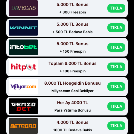
5.000 TL Bonus
TIKLA
+ 300 Freespin
5.000 TL Bonus
TIKLA
+ 500 TL Bedava Bahis
5.000 TL Bonus
TIKLA
+ 150 Freespin
Toplam 6.000 TL Bonus
TIKLA
+ 100 Freespin
8.000 TL Hoşgeldin Bonusu
TIKLA
Milyar.com Seni Bekliyor
Her Ay 4000 TL
TIKLA
Para Yatırma Bonusu
4.000 TL Bonus
TIKLA
1000 TL Bedava Bahis