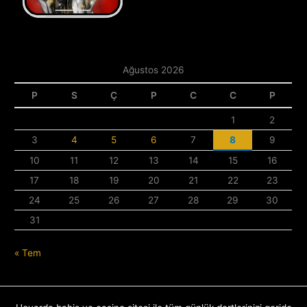
Ağustos 2026
P
S
Ç
P
C
C
P
1
2
3
4
5
6
7
8
9
10
11
12
13
14
15
16
17
18
19
20
21
22
23
24
25
26
27
28
29
30
31
« Tem