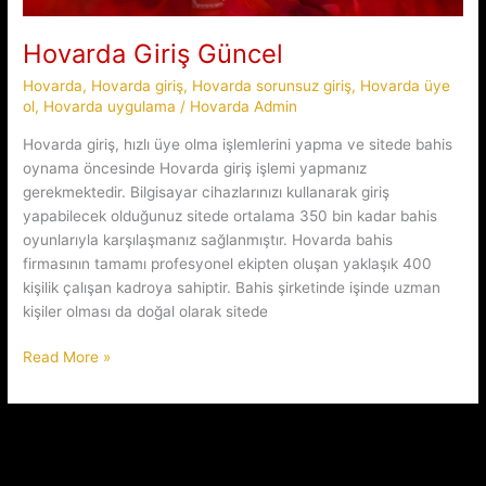
Hovarda Giriş Güncel
Hovarda
,
Hovarda giriş
,
Hovarda sorunsuz giriş
,
Hovarda üye
ol
,
Hovarda uygulama
/
Hovarda Admin
Hovarda giriş, hızlı üye olma işlemlerini yapma ve sitede bahis
oynama öncesinde Hovarda giriş işlemi yapmanız
gerekmektedir. Bilgisayar cihazlarınızı kullanarak giriş
yapabilecek olduğunuz sitede ortalama 350 bin kadar bahis
oyunlarıyla karşılaşmanız sağlanmıştır. Hovarda bahis
firmasının tamamı profesyonel ekipten oluşan yaklaşık 400
kişilik çalışan kadroya sahiptir. Bahis şirketinde işinde uzman
kişiler olması da doğal olarak sitede
Hovarda
Read More »
Giriş
Güncel