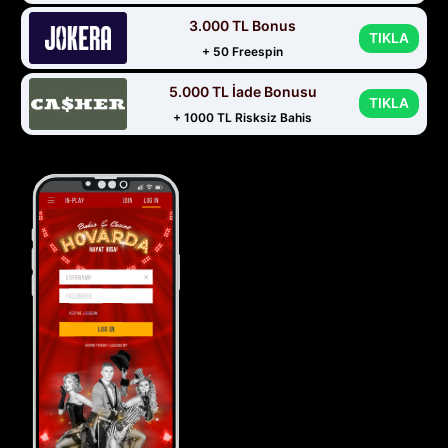
3.000 TL Bonus
TIKLA
+ 50 Freespin
5.000 TL İade Bonusu
TIKLA
+ 1000 TL Risksiz Bahis