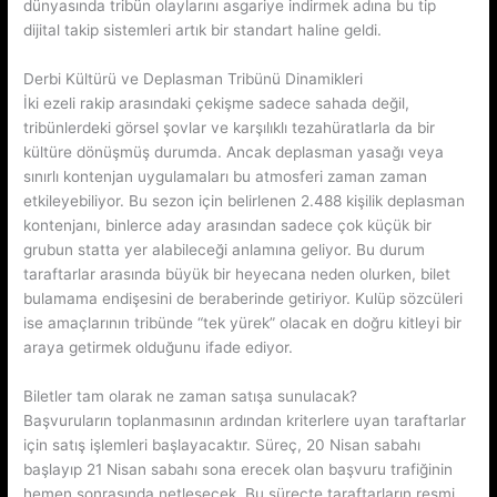
dünyasında tribün olaylarını asgariye indirmek adına bu tip
dijital takip sistemleri artık bir standart haline geldi.
Derbi Kültürü ve Deplasman Tribünü Dinamikleri
İki ezeli rakip arasındaki çekişme sadece sahada değil,
tribünlerdeki görsel şovlar ve karşılıklı tezahüratlarla da bir
kültüre dönüşmüş durumda. Ancak deplasman yasağı veya
sınırlı kontenjan uygulamaları bu atmosferi zaman zaman
etkileyebiliyor. Bu sezon için belirlenen 2.488 kişilik deplasman
kontenjanı, binlerce aday arasından sadece çok küçük bir
grubun statta yer alabileceği anlamına geliyor. Bu durum
taraftarlar arasında büyük bir heyecana neden olurken, bilet
bulamama endişesini de beraberinde getiriyor. Kulüp sözcüleri
ise amaçlarının tribünde “tek yürek” olacak en doğru kitleyi bir
araya getirmek olduğunu ifade ediyor.
Biletler tam olarak ne zaman satışa sunulacak?
Başvuruların toplanmasının ardından kriterlere uyan taraftarlar
için satış işlemleri başlayacaktır. Süreç, 20 Nisan sabahı
başlayıp 21 Nisan sabahı sona erecek olan başvuru trafiğinin
hemen sonrasında netleşecek. Bu süreçte taraftarların resmi