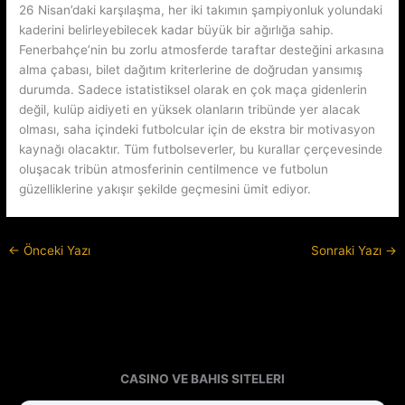
26 Nisan’daki karşılaşma, her iki takımın şampiyonluk yolundaki
kaderini belirleyebilecek kadar büyük bir ağırlığa sahip.
Fenerbahçe’nin bu zorlu atmosferde taraftar desteğini arkasına
alma çabası, bilet dağıtım kriterlerine de doğrudan yansımış
durumda. Sadece istatistiksel olarak en çok maça gidenlerin
değil, kulüp aidiyeti en yüksek olanların tribünde yer alacak
olması, saha içindeki futbolcular için de ekstra bir motivasyon
kaynağı olacaktır. Tüm futbolseverler, bu kurallar çerçevesinde
oluşacak tribün atmosferinin centilmence ve futbolun
güzelliklerine yakışır şekilde geçmesini ümit ediyor.
←
Önceki Yazı
Sonraki Yazı
→
CASINO VE BAHIS SITELERI