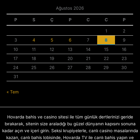
Ağustos 2026
P
S
Ç
P
C
C
P
1
2
3
4
5
6
7
8
9
10
11
12
13
14
15
16
17
18
19
20
21
22
23
24
25
26
27
28
29
30
31
« Tem
Hovarda bahis ve casino sitesi ile tüm günlük dertlerinizi geride
bırakarak, sitenin size araladığı bu güzel dünyanın kapısını sonuna
kadar açın ve içeri girin. Seksi krupiyelerle, canlı casino masalarında
kazan, canlı bahis lobisinde, Hovarda TV ile canlı bahis yapın ve