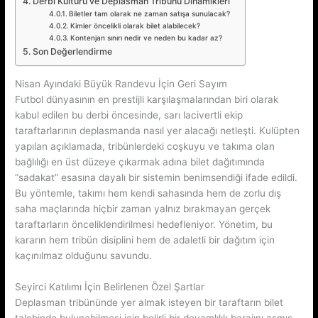
Derbi Kültürü ve Deplasman Tribünü Dinamikleri
Biletler tam olarak ne zaman satışa sunulacak?
Kimler öncelikli olarak bilet alabilecek?
Kontenjan sınırı nedir ve neden bu kadar az?
Son Değerlendirme
Nisan Ayındaki Büyük Randevu İçin Geri Sayım
Futbol dünyasının en prestijli karşılaşmalarından biri olarak
kabul edilen bu derbi öncesinde, sarı lacivertli ekip
taraftarlarının deplasmanda nasıl yer alacağı netleşti. Kulüpten
yapılan açıklamada, tribünlerdeki coşkuyu ve takıma olan
bağlılığı en üst düzeye çıkarmak adına bilet dağıtımında
“sadakat” esasına dayalı bir sistemin benimsendiği ifade edildi.
Bu yöntemle, takımı hem kendi sahasında hem de zorlu dış
saha maçlarında hiçbir zaman yalnız bırakmayan gerçek
taraftarların önceliklendirilmesi hedefleniyor. Yönetim, bu
kararın hem tribün disiplini hem de adaletli bir dağıtım için
kaçınılmaz olduğunu savundu.
Seyirci Katılımı İçin Belirlenen Özel Şartlar
Deplasman tribününde yer almak isteyen bir taraftarın bilet
talebinde bulunabilmesi için belirli bir devamlılık barajını aşmış