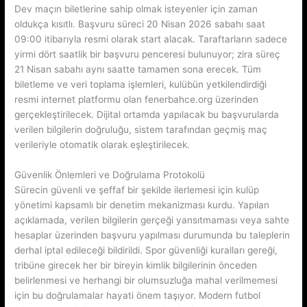
Dev maçın biletlerine sahip olmak isteyenler için zaman
oldukça kısıtlı. Başvuru süreci 20 Nisan 2026 sabahı saat
09:00 itibarıyla resmi olarak start alacak. Taraftarların sadece
yirmi dört saatlik bir başvuru penceresi bulunuyor; zira süreç
21 Nisan sabahı aynı saatte tamamen sona erecek. Tüm
biletleme ve veri toplama işlemleri, kulübün yetkilendirdiği
resmi internet platformu olan fenerbahce.org üzerinden
gerçekleştirilecek. Dijital ortamda yapılacak bu başvurularda
verilen bilgilerin doğruluğu, sistem tarafından geçmiş maç
verileriyle otomatik olarak eşleştirilecek.
Güvenlik Önlemleri ve Doğrulama Protokolü
Sürecin güvenli ve şeffaf bir şekilde ilerlemesi için kulüp
yönetimi kapsamlı bir denetim mekanizması kurdu. Yapılan
açıklamada, verilen bilgilerin gerçeği yansıtmaması veya sahte
hesaplar üzerinden başvuru yapılması durumunda bu taleplerin
derhal iptal edileceği bildirildi. Spor güvenliği kuralları gereği,
tribüne girecek her bir bireyin kimlik bilgilerinin önceden
belirlenmesi ve herhangi bir olumsuzluğa mahal verilmemesi
için bu doğrulamalar hayati önem taşıyor. Modern futbol