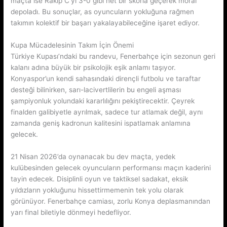
maçta ise Rakip C’yi 3-0 gibi net bir skorla geçerek moral
depoladı. Bu sonuçlar, as oyuncuların yokluğuna rağmen
takımın kolektif bir başarı yakalayabileceğine işaret ediyor.
Kupa Mücadelesinin Takım İçin Önemi
Türkiye Kupası’ndaki bu randevu, Fenerbahçe için sezonun geri
kalanı adına büyük bir psikolojik eşik anlamı taşıyor.
Konyaspor’un kendi sahasındaki dirençli futbolu ve taraftar
desteği bilinirken, sarı-lacivertlilerin bu engeli aşması
şampiyonluk yolundaki kararlılığını pekiştirecektir. Çeyrek
finalden galibiyetle ayrılmak, sadece tur atlamak değil, aynı
zamanda geniş kadronun kalitesini ispatlamak anlamına
gelecek.
21 Nisan 2026’da oynanacak bu dev maçta, yedek
kulübesinden gelecek oyuncuların performansı maçın kaderini
tayin edecek. Disiplinli oyun ve taktiksel sadakat, eksik
yıldızların yokluğunu hissettirmemenin tek yolu olarak
görünüyor. Fenerbahçe camiası, zorlu Konya deplasmanından
yarı final biletiyle dönmeyi hedefliyor.