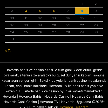
1
2
3
4
5
6
7
8
9
10
11
12
13
14
15
16
17
18
19
20
21
22
23
24
25
26
27
28
29
30
31
« Tem
Hovarda bahis ve casino sitesi ile tüm günlük dertlerinizi geride
bırakarak, sitenin size araladığı bu güzel dünyanın kapısını sonuna
kadar açın ve içeri girin. Seksi krupiyelerle, canlı casino masalarında
kazan, canlı bahis lobisinde, Hovarda TV ile canlı bahis yapın ve
kazanın. Bu sitede bahis ve casino oyunları oynatılmamaktadır.
Hovarda | Hovarda Bahis | Hovarda Casino | Hovarda Canlı Bahis |
Hovarda Canlı Casino | Hovarda TV | Hovarda Uygulama @2025-
2026 Tüm hakları saklıdır.
Hovarda Telegram