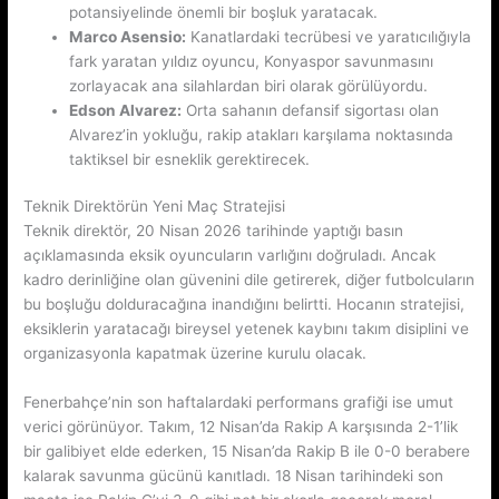
potansiyelinde önemli bir boşluk yaratacak.
Marco Asensio:
Kanatlardaki tecrübesi ve yaratıcılığıyla
fark yaratan yıldız oyuncu, Konyaspor savunmasını
zorlayacak ana silahlardan biri olarak görülüyordu.
Edson Alvarez:
Orta sahanın defansif sigortası olan
Alvarez’in yokluğu, rakip atakları karşılama noktasında
taktiksel bir esneklik gerektirecek.
Teknik Direktörün Yeni Maç Stratejisi
Teknik direktör, 20 Nisan 2026 tarihinde yaptığı basın
açıklamasında eksik oyuncuların varlığını doğruladı. Ancak
kadro derinliğine olan güvenini dile getirerek, diğer futbolcuların
bu boşluğu dolduracağına inandığını belirtti. Hocanın stratejisi,
eksiklerin yaratacağı bireysel yetenek kaybını takım disiplini ve
organizasyonla kapatmak üzerine kurulu olacak.
Fenerbahçe’nin son haftalardaki performans grafiği ise umut
verici görünüyor. Takım, 12 Nisan’da Rakip A karşısında 2-1’lik
bir galibiyet elde ederken, 15 Nisan’da Rakip B ile 0-0 berabere
kalarak savunma gücünü kanıtladı. 18 Nisan tarihindeki son