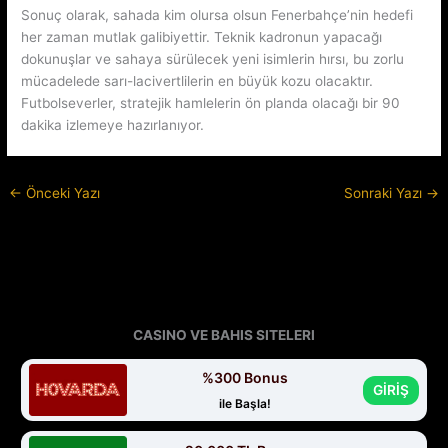
Sonuç olarak, sahada kim olursa olsun Fenerbahçe’nin hedefi
her zaman mutlak galibiyettir. Teknik kadronun yapacağı
dokunuşlar ve sahaya sürülecek yeni isimlerin hırsı, bu zorlu
mücadelede sarı-lacivertlilerin en büyük kozu olacaktır.
Futbolseverler, stratejik hamlelerin ön planda olacağı bir 90
dakika izlemeye hazırlanıyor.
←
Önceki Yazı
Sonraki Yazı
→
CASINO VE BAHIS SITELERI
%300 Bonus
GİRİŞ
ile Başla!