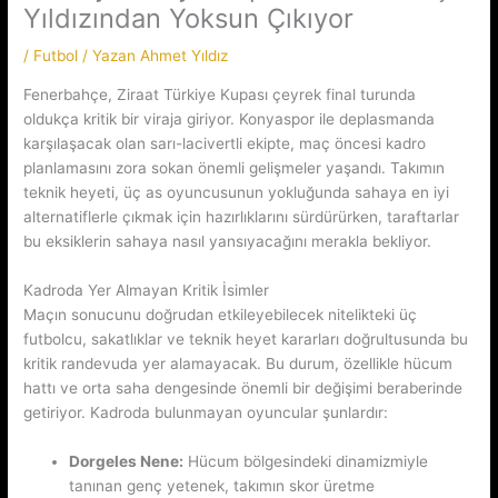
Yıldızından Yoksun Çıkıyor
/
Futbol
/ Yazan
Ahmet Yıldız
Fenerbahçe, Ziraat Türkiye Kupası çeyrek final turunda
oldukça kritik bir viraja giriyor. Konyaspor ile deplasmanda
karşılaşacak olan sarı-lacivertli ekipte, maç öncesi kadro
planlamasını zora sokan önemli gelişmeler yaşandı. Takımın
teknik heyeti, üç as oyuncusunun yokluğunda sahaya en iyi
alternatiflerle çıkmak için hazırlıklarını sürdürürken, taraftarlar
bu eksiklerin sahaya nasıl yansıyacağını merakla bekliyor.
Kadroda Yer Almayan Kritik İsimler
Maçın sonucunu doğrudan etkileyebilecek nitelikteki üç
futbolcu, sakatlıklar ve teknik heyet kararları doğrultusunda bu
kritik randevuda yer alamayacak. Bu durum, özellikle hücum
hattı ve orta saha dengesinde önemli bir değişimi beraberinde
getiriyor. Kadroda bulunmayan oyuncular şunlardır:
Dorgeles Nene:
Hücum bölgesindeki dinamizmiyle
tanınan genç yetenek, takımın skor üretme