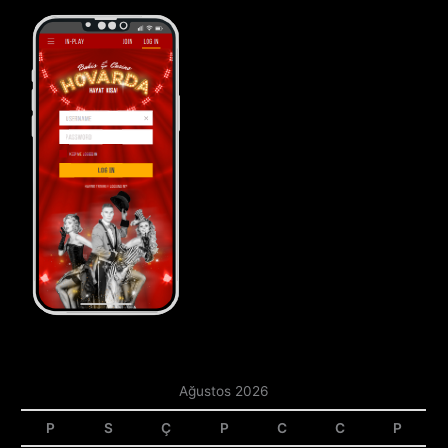
Ağustos 2026
P
S
Ç
P
C
C
P