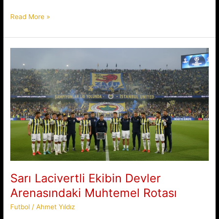
Fenerbahçe
Read More »
Kadın
ve
Genç
Taraftarlara
Ücretsiz
Bilet
Sağlıyor
Sarı Lacivertli Ekibin Devler
Arenasındaki Muhtemel Rotası
Futbol
/
Ahmet Yıldız