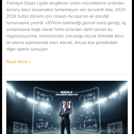
Trendyol Süper Lig’de sergilenen üstün mücadelenin ardından
sezonu ikinci basamakta tamamlayan sarı lacivertli ekip, 2025-
2026 futbol dönemi için rotasını Avrupa’nın en prestijli
turnuvasına çevirdi. UEFA’nın belirlediği güncel statü gereği, lig
sıralamasına bağlı olarak farklı turlardan dahil olunan bu
organizasyonda, temsilcimizin yolculuğu büyük ihtimalle ikinci
ön eleme aşamasında start alacak. Ancak kıta genelindeki
diğer liglerin sonuçları
Sarı
Read More »
Lacivertli
Ekibin
Devler
Arenasındaki
Muhtemel
Rotası