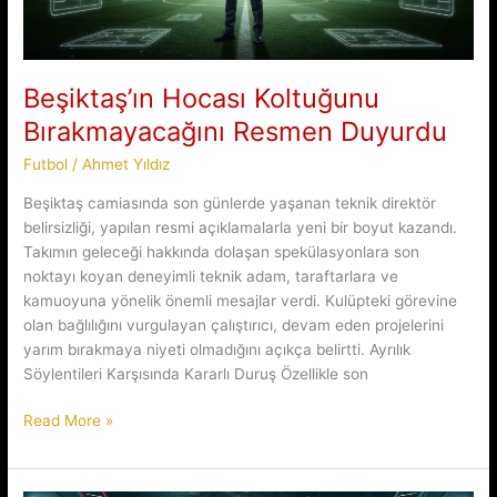
Beşiktaş’ın Hocası Koltuğunu
Bırakmayacağını Resmen Duyurdu
Futbol
/
Ahmet Yıldız
Beşiktaş camiasında son günlerde yaşanan teknik direktör
belirsizliği, yapılan resmi açıklamalarla yeni bir boyut kazandı.
Takımın geleceği hakkında dolaşan spekülasyonlara son
noktayı koyan deneyimli teknik adam, taraftarlara ve
kamuoyuna yönelik önemli mesajlar verdi. Kulüpteki görevine
olan bağlılığını vurgulayan çalıştırıcı, devam eden projelerini
yarım bırakmaya niyeti olmadığını açıkça belirtti. Ayrılık
Söylentileri Karşısında Kararlı Duruş Özellikle son
Beşiktaş’ın
Read More »
Hocası
Koltuğunu
Bırakmayacağını