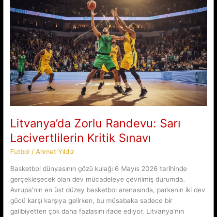
Yönetim
Görevi:
Türk
Futbolunun
Küresel
Başarısı
Litvanya’da Zorlu Randevu: Sarı
Lacivertlilerin Kritik Sınavı
Futbol
/
Ahmet Yıldız
Basketbol dünyasının gözü kulağı 6 Mayıs 2026 tarihinde
gerçekleşecek olan dev mücadeleye çevrilmiş durumda.
Avrupa’nın en üst düzey basketbol arenasında, parkenin iki dev
gücü karşı karşıya gelirken, bu müsabaka sadece bir
galibiyetten çok daha fazlasını ifade ediyor. Litvanya’nın