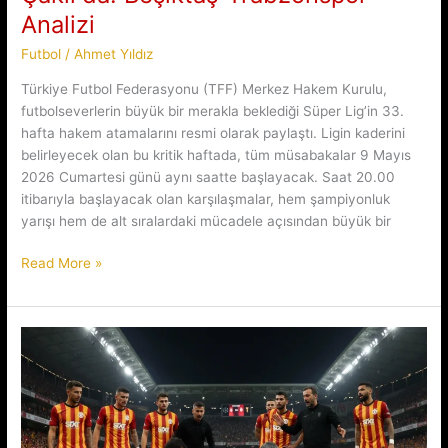
Analizi
Futbol
/
Ahmet Yıldız
Türkiye Futbol Federasyonu (TFF) Merkez Hakem Kurulu,
futbolseverlerin büyük bir merakla beklediği Süper Lig’in 33.
hafta hakem atamalarını resmi olarak paylaştı. Ligin kaderini
belirleyecek olan bu kritik haftada, tüm müsabakalar 9 Mayıs
2026 Cumartesi günü aynı saatte başlayacak. Saat 20.00
itibarıyla başlayacak olan karşılaşmalar, hem şampiyonluk
yarışı hem de alt sıralardaki mücadele açısından büyük bir
Dev
Read More »
Randevuda
Düdük
Oğuzhan
Çakır’da:
Beşiktaş-
Trabzonspor
Analizi