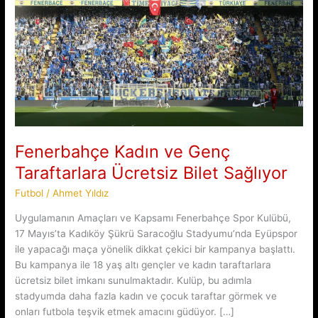
Fenerbahçe Kadın ve Genç
Taraftarlara Ücretsiz Bilet Sağlıyor
Futbol
/
Ahmet Yıldız
Uygulamanın Amaçları ve Kapsamı Fenerbahçe Spor Kulübü,
17 Mayıs’ta Kadıköy Şükrü Saracoğlu Stadyumu’nda Eyüpspor
ile yapacağı maça yönelik dikkat çekici bir kampanya başlattı.
Bu kampanya ile 18 yaş altı gençler ve kadın taraftarlara
ücretsiz bilet imkanı sunulmaktadır. Kulüp, bu adımla
stadyumda daha fazla kadın ve çocuk taraftar görmek ve
onları futbola teşvik etmek amacını güdüyor. […]