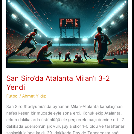
Resmen
Duyurdu
San Siro’da Atalanta Milan’ı 3-2
Yendi
Futbol
/
Ahmet Yıldız
San Siro Stadyumu’nda oynanan Milan-Atalanta karşılaşması
nefes kesen bir mücadeleyle sona erdi. Konuk ekip Atalanta,
erken dakikalarda üstünlüğü ele geçirerek maçı domine etti. 7.
dakikada Ederson’un şık vuruşuyla skor 1-0 oldu ve taraftarlar
şaşkınlık içinde kaldı. 29. dakikada Davide Zappacosta sağ