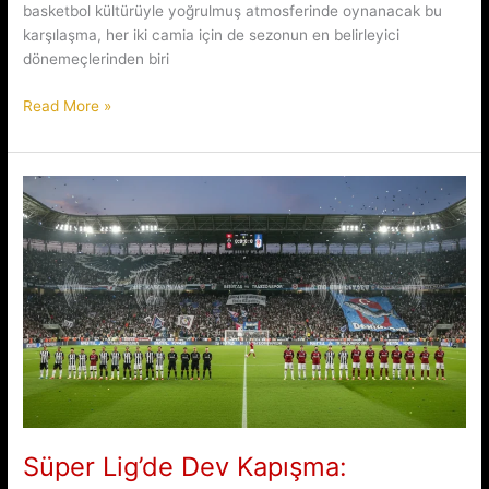
basketbol kültürüyle yoğrulmuş atmosferinde oynanacak bu
karşılaşma, her iki camia için de sezonun en belirleyici
dönemeçlerinden biri
Litvanya’da
Read More »
Zorlu
Randevu:
Sarı
Lacivertlilerin
Kritik
Sınavı
Süper Lig’de Dev Kapışma: