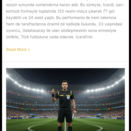
sezon sonunda sonlandırma kararı aldı. Bu süreçte, Icardi, sarı-
kırmızılı formayla toplamda 132 resmi maça çıkarak 77 gol
kaydetti ve 24 asist yaptı. Bu performansı ile hem takımına
hem de taraftarlarına önemli bir katkıda bulundu. 33 yaşındaki
oyuncu, Galatasaray ile olan sözleşmesinin sona ermesiyle
birlikte, Türk futboluna veda edecek. Icardi’nin
Mauro
Read More »
Icardi’nin
Galatasaray
Macerasının
Sonuna
Gelinmesi