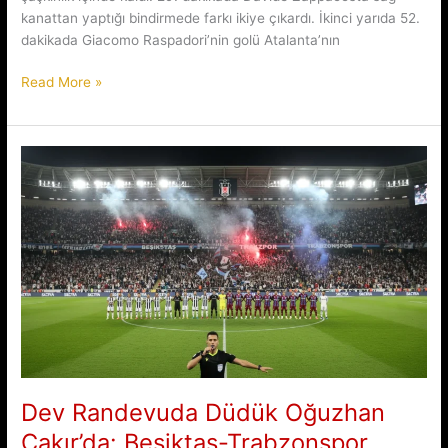
kanattan yaptığı bindirmede farkı ikiye çıkardı. İkinci yarıda 52.
dakikada Giacomo Raspadori’nin golü Atalanta’nın
San
Read More »
Siro’da
Atalanta
Milan’ı
3-
2
Yendi
Dev Randevuda Düdük Oğuzhan
Çakır’da: Beşiktaş-Trabzonspor