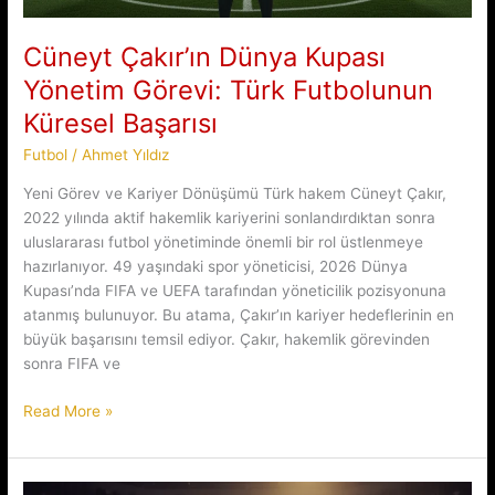
Cüneyt Çakır’ın Dünya Kupası
Yönetim Görevi: Türk Futbolunun
Küresel Başarısı
Futbol
/
Ahmet Yıldız
Yeni Görev ve Kariyer Dönüşümü Türk hakem Cüneyt Çakır,
2022 yılında aktif hakemlik kariyerini sonlandırdıktan sonra
uluslararası futbol yönetiminde önemli bir rol üstlenmeye
hazırlanıyor. 49 yaşındaki spor yöneticisi, 2026 Dünya
Kupası’nda FIFA ve UEFA tarafından yöneticilik pozisyonuna
atanmış bulunuyor. Bu atama, Çakır’ın kariyer hedeflerinin en
büyük başarısını temsil ediyor. Çakır, hakemlik görevinden
sonra FIFA ve
Cüneyt
Read More »
Çakır’ın
Dünya
Kupası