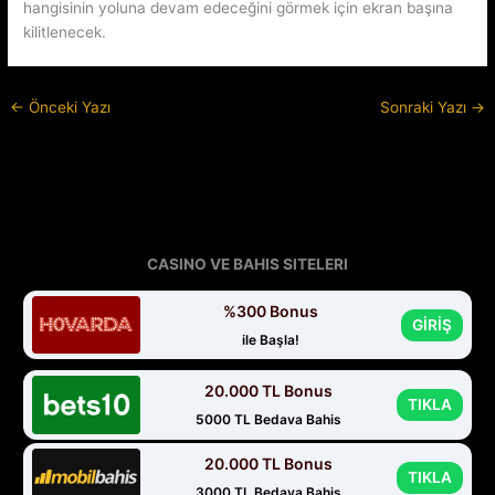
hangisinin yoluna devam edeceğini görmek için ekran başına
kilitlenecek.
←
Önceki Yazı
Sonraki Yazı
→
CASINO VE BAHIS SITELERI
%300 Bonus
GİRİŞ
ile Başla!
20.000 TL Bonus
TIKLA
5000 TL Bedava Bahis
20.000 TL Bonus
TIKLA
3000 TL Bedava Bahis