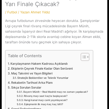
Yarı Finale Çıkacak?
/
Futbol
/ Yazan
Ahmet Yıldız
Avrupa futbolunun zirvesinde heyecan dorukta. Şampiyonlar
Ligi çeyrek final rövanş mücadelesinde Bayern Münih,
sahasında İspanyol devi Real Madrid’i ağırlıyor. İlk karşılaşmada
deplasmanda 2-1’lik skorla avantajı cebine koyan Alman ekibi,
taraftarı önünde turu geçmek için sahaya çıkıyor.
Table of Contents
Karşılaşmanın Hakem Kadrosu Açıklandı
Ekiplerin Çeyrek Finale Kadar Olan Serüveni
Maç Takvimi ve Yayın Bilgileri
Stratejik Beklentiler ve Teknik Yorumlar
Rekabetin Tarihsel Arka Planı
Sıkça Sorulan Sorular
Bayern Münih – Real Madrid maçı ne zaman yapılacak?
Rövanş maçı saat kaçta başlayacak?
Hangi kanal maçı canlı yayınlayacak?
Eşleşmenin ilk maçı kaç kaç bitti?
Genel Değerlendirme