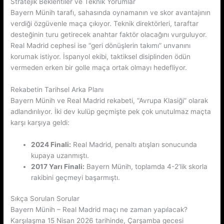
Stratejik Beklentiler ve Teknik Yorumlar
Bayern Münih tarafı, sahasında oynamanın ve skor avantajının
verdiği özgüvenle maça çıkıyor. Teknik direktörleri, taraftar
desteğinin turu getirecek anahtar faktör olacağını vurguluyor.
Real Madrid cephesi ise “geri dönüşlerin takımı” unvanını
korumak istiyor. İspanyol ekibi, taktiksel disiplinden ödün
vermeden erken bir golle maça ortak olmayı hedefliyor.
Rekabetin Tarihsel Arka Planı
Bayern Münih ve Real Madrid rekabeti, “Avrupa Klasiği” olarak
adlandırılıyor. İki dev kulüp geçmişte pek çok unutulmaz maçta
karşı karşıya geldi:
2024 Finali:
Real Madrid, penaltı atışları sonucunda
kupaya uzanmıştı.
2017 Yarı Finali:
Bayern Münih, toplamda 4-2’lik skorla
rakibini geçmeyi başarmıştı.
Sıkça Sorulan Sorular
Bayern Münih – Real Madrid maçı ne zaman yapılacak?
Karşılaşma 15 Nisan 2026 tarihinde, Çarşamba gecesi