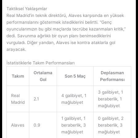
Taktiksel Yaklaşımlar
Real Madrid’in teknik direktörü, Alaves karşısında en yüksek
performanslarını göstermek istediklerini belirtti. “Genç
oyuncularımızın bu gibi maçlarda tecrübe kazanmaları kritik,”
dedi. Savunma ağırlıklı bir oyun planı benimsediklerini
vurguladı. Diğer yandan, Alaves ise kontra ataklarla gol
arayacak.
İstatistiklerle Takım Performansları
Ortalama
Deplasman
Takım
Son 5 Maç
Gol
Performansı
3 galibiyet, 1
Real
4 galibiyet, 1
2.1
beraberlik, 1
Madrid
mağlubiyet
mağlubiyet
1 galibiyet, 1
0 galibiyet, 2
Alaves
0.9
beraberlik, 3
beraberlik, 3
mağlubiyet
mağlubiyet