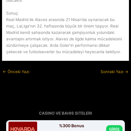
olacaktır.
Sonuç
Real Madrid ile Alaves arasında 21 Nisan’da oynanacak bu
maç, LaLiga’nın 32. haftasında büyük bir önem taşıyor. Real
Madrid kendi sahasında kazanarak şampiyonluk yolundaki
avantajını artırmak istiyor. Alaves de ligde kalma mücadelesini
sürdürmeye çalışacak. Arda Güler’in performansı dikkat
çekecek ve futbolseverler bu mücadeleyi heyecanla bekliyor.
←
Önceki Yazı
Sonraki Yazı
→
CASINO VE BAHIS SITELERI
%300 Bonus
GİRİŞ