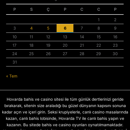
P
S
Ç
P
C
C
P
1
2
3
4
5
6
7
8
9
10
11
12
13
14
15
16
17
18
19
20
21
22
23
24
25
26
27
28
29
30
31
« Tem
Hovarda bahis ve casino sitesi ile tüm günlük dertlerinizi geride
bırakarak, sitenin size araladığı bu güzel dünyanın kapısını sonuna
kadar açın ve içeri girin. Seksi krupiyelerle, canlı casino masalarında
kazan, canlı bahis lobisinde, Hovarda TV ile canlı bahis yapın ve
kazanın. Bu sitede bahis ve casino oyunları oynatılmamaktadır.