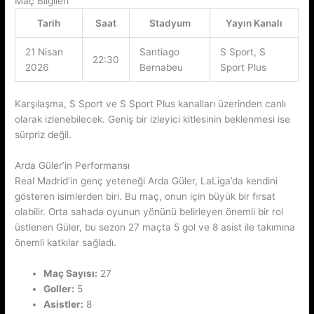
Maç Bilgileri
Tarih
Saat
Stadyum
Yayın Kanalı
21 Nisan
Santiago
S Sport, S
22:30
2026
Bernabeu
Sport Plus
Karşılaşma, S Sport ve S Sport Plus kanalları üzerinden canlı
olarak izlenebilecek. Geniş bir izleyici kitlesinin beklenmesi ise
sürpriz değil.
Arda Güler’in Performansı
Real Madrid’in genç yeteneği Arda Güler, LaLiga’da kendini
gösteren isimlerden biri. Bu maç, onun için büyük bir fırsat
olabilir. Orta sahada oyunun yönünü belirleyen önemli bir rol
üstlenen Güler, bu sezon 27 maçta 5 gol ve 8 asist ile takımına
önemli katkılar sağladı.
Maç Sayısı:
27
Goller:
5
Asistler:
8