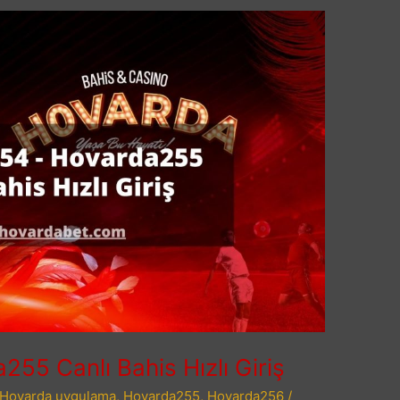
55 Canlı Bahis Hızlı Giriş
Hovarda uygulama
,
Hovarda255
,
Hovarda256
/