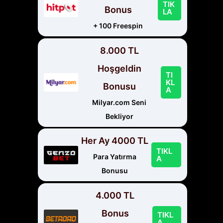
TIK
Bonus
LA
+ 100 Freespin
8.000 TL
Hoşgeldin
TI
KL
Bonusu
A
Milyar.com Seni
Bekliyor
Her Ay 4000 TL
TIKL
Para Yatırma
A
Bonusu
4.000 TL
Bonus
TIKL
A