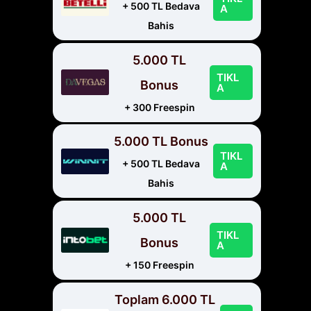
+ 500 TL Bedava
A
Bahis
5.000 TL
TIKL
Bonus
A
+ 300 Freespin
5.000 TL Bonus
TIKL
+ 500 TL Bedava
A
Bahis
5.000 TL
TIKL
Bonus
A
+ 150 Freespin
Toplam 6.000 TL