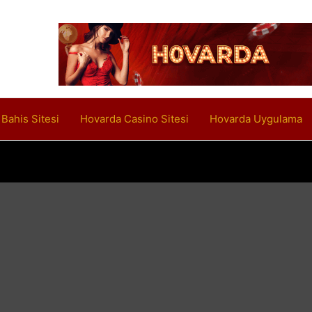
Bahis Sitesi
Hovarda Casino Sitesi
Hovarda Uygulama