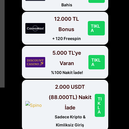
Bahis
12.000 TL
TIKL
Bonus
A
+ 120 Freespin
5.000 TL'ye
TIKL
Varan
A
%100 Nakit İade!
2.000 USDT
(88.000TL) Nakit
TI
K
İade
L
A
Sadece Kripto &
Kimliksiz Giriş