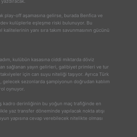
 yazdıracak.
ak play-off aşamasına gelirse, burada Benfica ve
n dev kulüplerle eşleşme riski bulunuyor. Bu
el kalitelerinin yanı sıra takım savunmasının gücünü
 adım, kulübün kasasına ciddi miktarda döviz
n sağlanan yayın gelirleri, galibiyet primleri ve tur
akviyeler için can suyu niteliği taşıyor. Ayrıca Türk
kı, gelecek sezonlarda şampiyonun doğrudan katılım
rol oynuyor.
eniş kadro derinliğinin bu yoğun maç trafiğinde en
likle yaz transfer döneminde yapılacak nokta atışı
 oyun yapısına cevap verebilecek nitelikte olması