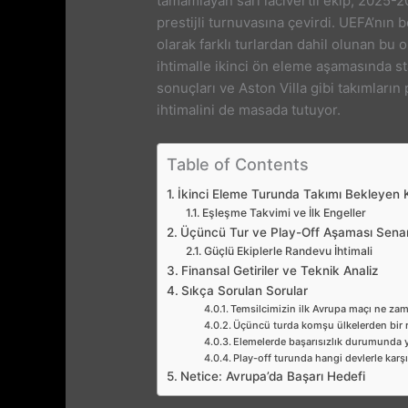
tamamlayan sarı lacivertli ekip, 2025-2
prestijli turnuvasına çevirdi. UEFA’nın b
olarak farklı turlardan dahil olunan bu
ihtimalle ikinci ön eleme aşamasında sta
sonuçları ve Aston Villa gibi takımların
ihtimalini de masada tutuyor.
Table of Contents
İkinci Eleme Turunda Takımı Bekleyen K
Eşleşme Takvimi ve İlk Engeller
Üçüncü Tur ve Play-Off Aşaması Senar
Güçlü Ekiplerle Randevu İhtimali
Finansal Getiriler ve Teknik Analiz
Sıkça Sorulan Sorular
Temsilcimizin ilk Avrupa maçı ne z
Üçüncü turda komşu ülkelerden bir r
Elemelerde başarısızlık durumunda yo
Play-off turunda hangi devlerle karşıl
Netice: Avrupa’da Başarı Hedefi