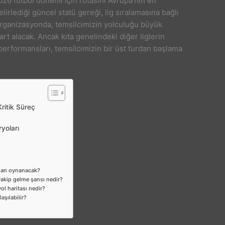
026 futbol dönemi için rotasını Avrupa’nın en
elirlediği güncel statü gereği, lig sıralamasına bağlı
 organizasyonda, temsilcimizin yolculuğu büyük
rt alacak. Ancak kıta genelindeki diğer liglerin
 performansları, temsilcimizin bir üst turdan başlama
ritik Süreç
yoları
aman oynanacak?
akip gelme şansı nedir?
l haritası nedir?
aşılabilir?