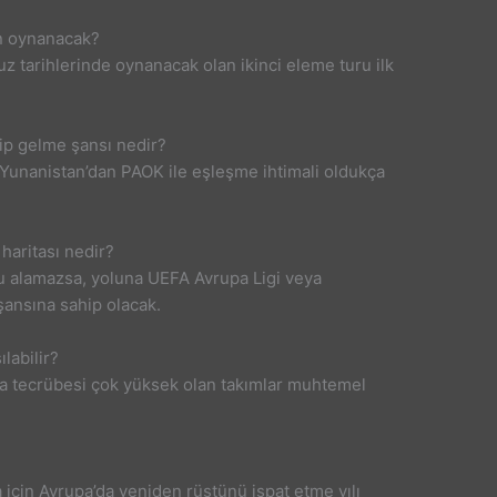
an oynanacak?
tarihlerinde oynanacak olan ikinci eleme turu ilk
ip gelme şansı nedir?
 Yunanistan’dan PAOK ile eşleşme ihtimali oldukça
haritası nedir?
u alamazsa, yoluna UEFA Avrupa Ligi veya
ansına sahip olacak.
labilir?
a tecrübesi çok yüksek olan takımlar muhtemel
 için Avrupa’da yeniden rüştünü ispat etme yılı