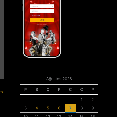
Ağustos 2026
P
S
Ç
P
C
C
P
→
1
2
3
4
5
6
7
8
9
10
11
12
13
14
15
16