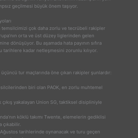
kayıpsız geçilmesi büyük önem taşıyor.
oları
 temsilcimizi çok daha zorlu ve tecrübeli rakipler
rupa’nın orta ve üst düzey liglerinden gelen
lenine dönüşüyor. Bu aşamada hata payının sıfıra
bu tarihlere kadar netleşmesini zorunlu kılıyor.
üçüncü tur maçlarında öne çıkan rakipler şunlardır:
silcilerinden biri olan PAOK, en zorlu muhtemel
.
 çıkış yakalayan Union SG, taktiksel disipliniyle
nda’nın köklü takımı Twente, elemelerin gediklisi
 çıkabilir.
5 Ağustos tarihlerinde oynanacak ve turu geçen