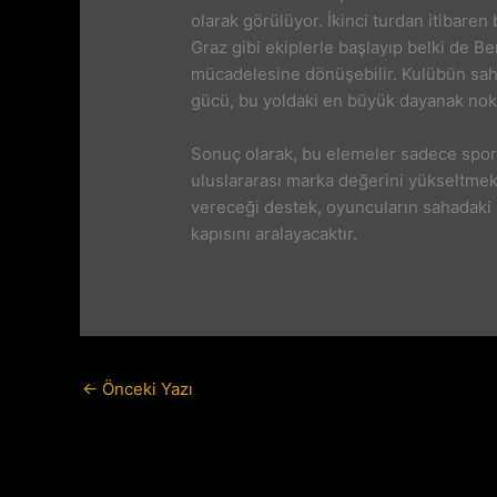
olarak görülüyor. İkinci turdan itibaren
Graz gibi ekiplerle başlayıp belki de Be
mücadelesine dönüşebilir. Kulübün sahi
gücü, bu yoldaki en büyük dayanak nokta
Sonuç olarak, bu elemeler sadece sport
uluslararası marka değerini yükseltmek 
vereceği destek, oyuncuların sahadaki 
kapısını aralayacaktır.
←
Önceki Yazı