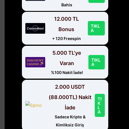
Bahis
12.000 TL
TIKL
Bonus
A
+ 120 Freespin
5.000 TL'ye
TIKL
Varan
A
%100 Nakit İade!
2.000 USDT
(88.000TL) Nakit
TI
K
İade
L
A
Sadece Kripto &
Kimliksiz Giriş