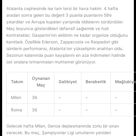
Atalanta cephesinde ise tam tersi bir hava hakim. 4 hafta
aradan sonra gelen bu değerli 3 puanla puanlarını 58’e
çıkardılar ve Avrupa kupaları yarışında iddialarını sürdürdüler.
Maç boyunca gösterdikleri defansif sağlamlık ve hızlı
kontrataklar, Gasperini’nin ekibinin ne kadar organize olduğunu
kanıtladı. Özellikle Ederson, Zappacosta ve Raspadori gibi
isimlerin performansı, Atalanta’nın yükselişinin anahtarı oldu.
Sezonun kalanında puan kayıplarını en aza indirmeleri halinde
üst sıralara tırmanmaları muhtemel görünüyor.
Oynanan
Takım
Galibiyet
Beraberlik
Mağlubiye
Maç
Milan
36
–
–
–
Roma
36
–
–
–
Gelecek hafta Milan, Genoa deplasmanında zorlu bir sınav
verecek. Bu maç, Şampiyonlar Ligi umutlarını yeniden