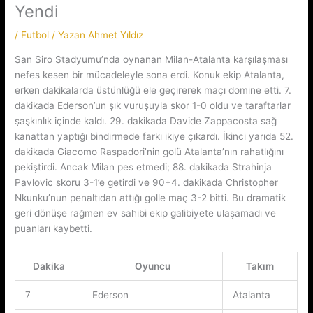
Yendi
/
Futbol
/ Yazan
Ahmet Yıldız
San Siro Stadyumu’nda oynanan Milan-Atalanta karşılaşması
nefes kesen bir mücadeleyle sona erdi. Konuk ekip Atalanta,
erken dakikalarda üstünlüğü ele geçirerek maçı domine etti. 7.
dakikada Ederson’un şık vuruşuyla skor 1-0 oldu ve taraftarlar
şaşkınlık içinde kaldı. 29. dakikada Davide Zappacosta sağ
kanattan yaptığı bindirmede farkı ikiye çıkardı. İkinci yarıda 52.
dakikada Giacomo Raspadori’nin golü Atalanta’nın rahatlığını
pekiştirdi. Ancak Milan pes etmedi; 88. dakikada Strahinja
Pavlovic skoru 3-1’e getirdi ve 90+4. dakikada Christopher
Nkunku’nun penaltıdan attığı golle maç 3-2 bitti. Bu dramatik
geri dönüşe rağmen ev sahibi ekip galibiyete ulaşamadı ve
puanları kaybetti.
Dakika
Oyuncu
Takım
7
Ederson
Atalanta