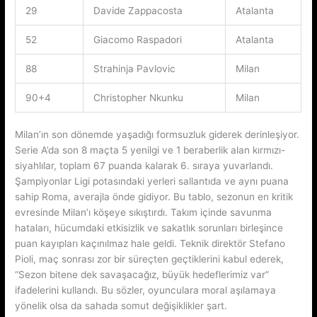
29
Davide Zappacosta
Atalanta
52
Giacomo Raspadori
Atalanta
88
Strahinja Pavlovic
Milan
90+4
Christopher Nkunku
Milan
Milan’ın son dönemde yaşadığı formsuzluk giderek derinleşiyor.
Serie A’da son 8 maçta 5 yenilgi ve 1 beraberlik alan kırmızı-
siyahlılar, toplam 67 puanda kalarak 6. sıraya yuvarlandı.
Şampiyonlar Ligi potasındaki yerleri sallantıda ve aynı puana
sahip Roma, averajla önde gidiyor. Bu tablo, sezonun en kritik
evresinde Milan’ı köşeye sıkıştırdı. Takım içinde savunma
hataları, hücumdaki etkisizlik ve sakatlık sorunları birleşince
puan kayıpları kaçınılmaz hale geldi. Teknik direktör Stefano
Pioli, maç sonrası zor bir süreçten geçtiklerini kabul ederek,
“Sezon bitene dek savaşacağız, büyük hedeflerimiz var”
ifadelerini kullandı. Bu sözler, oyunculara moral aşılamaya
yönelik olsa da sahada somut değişiklikler şart.