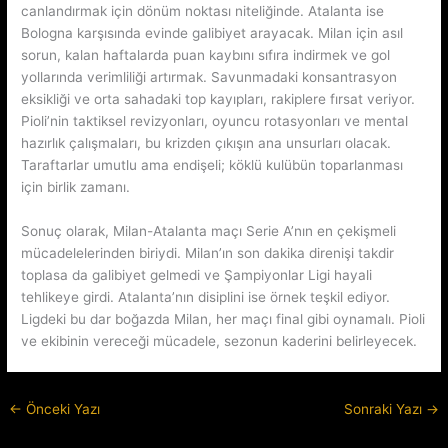
canlandırmak için dönüm noktası niteliğinde. Atalanta ise
Bologna karşısında evinde galibiyet arayacak. Milan için asıl
sorun, kalan haftalarda puan kaybını sıfıra indirmek ve gol
yollarında verimliliği artırmak. Savunmadaki konsantrasyon
eksikliği ve orta sahadaki top kayıpları, rakiplere fırsat veriyor.
Pioli’nin taktiksel revizyonları, oyuncu rotasyonları ve mental
hazırlık çalışmaları, bu krizden çıkışın ana unsurları olacak.
Taraftarlar umutlu ama endişeli; köklü kulübün toparlanması
için birlik zamanı.
Sonuç olarak, Milan-Atalanta maçı Serie A’nın en çekişmeli
mücadelelerinden biriydi. Milan’ın son dakika direnişi takdir
toplasa da galibiyet gelmedi ve Şampiyonlar Ligi hayali
tehlikeye girdi. Atalanta’nın disiplini ise örnek teşkil ediyor.
Ligdeki bu dar boğazda Milan, her maçı final gibi oynamalı. Pioli
ve ekibinin vereceği mücadele, sezonun kaderini belirleyecek.
←
Önceki Yazı
Sonraki Yazı
→