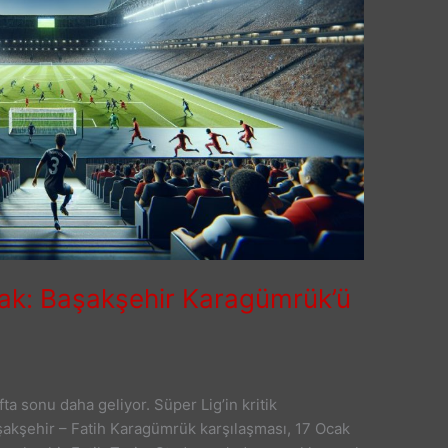
şak: Başakşehir Karagümrük’ü
ta sonu daha geliyor. Süper Lig’in kritik
şakşehir – Fatih Karagümrük karşılaşması, 17 Ocak