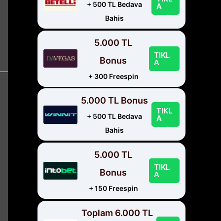
+ 500 TL Bedava
A
Bahis
5.000 TL
TIKL
Bonus
A
+ 300 Freespin
5.000 TL Bonus
TIKL
+ 500 TL Bedava
A
Bahis
5.000 TL
TIKL
Bonus
A
+ 150 Freespin
Toplam 6.000 TL