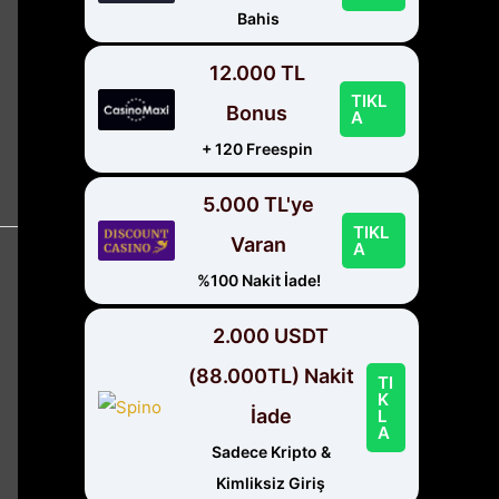
Bahis
12.000 TL
TIKL
Bonus
A
+ 120 Freespin
5.000 TL'ye
TIKL
Varan
A
%100 Nakit İade!
2.000 USDT
(88.000TL) Nakit
TI
K
İade
L
A
Sadece Kripto &
Kimliksiz Giriş