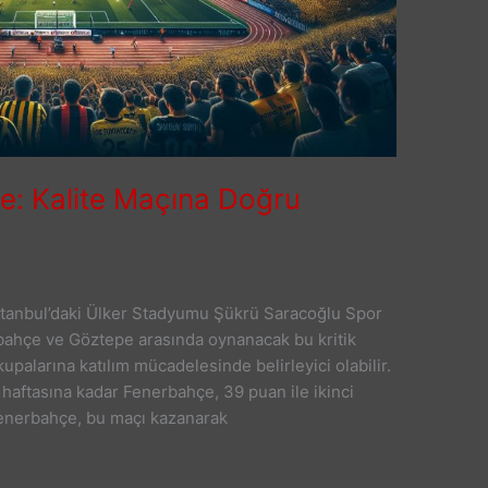
e: Kalite Maçına Doğru
stanbul’daki Ülker Stadyumu Şükrü Saracoğlu Spor
ahçe ve Göztepe arasında oynanacak bu kritik
palarına katılım mücadelesinde belirleyici olabilir.
aftasına kadar Fenerbahçe, 39 puan ile ikinci
 Fenerbahçe, bu maçı kazanarak