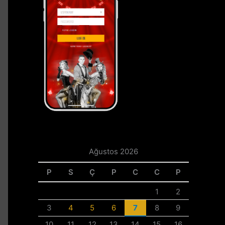
Ağustos 2026
P
S
Ç
P
C
C
P
1
2
3
4
5
6
7
8
9
10
11
12
13
14
15
16