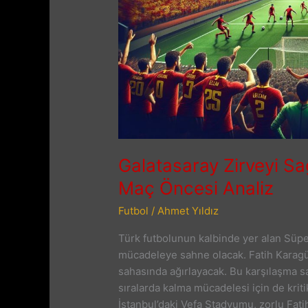
Galatasaray Zirveyi Sa
Maç Öncesi Analiz
Futbol
/
Ahmet Yıldız
Türk futbolunun kalbinde yer alan Süpe
mücadeleye sahne olacak. Fatih Karagüm
sahasında ağırlayacak. Bu karşılaşma sad
sıralarda kalma mücadelesi için de kri
İstanbul’daki Vefa Stadyumu, zorlu Fati