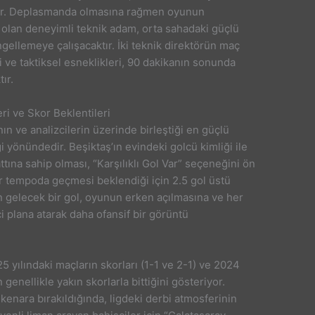
iyor. Deplasmanda olmasına rağmen oyunun
olan deneyimli teknik adam, orta sahadaki güçlü
ngellemeye çalışacaktır. İki teknik direktörün maç
i ve taktiksel esneklikleri, 90 dakikanın sonunda
ır.
ri ve Skor Beklentileri
ın ve analizcilerin üzerinde birleştiği en güçlü
ği yönündedir. Beşiktaş’ın evindeki golcü kimliği ile
ttına sahip olması, “Karşılıklı Gol Var” seçeneğini ön
ir tempoda geçmesi beklendiği için 2.5 gol üstü
n gelecek bir gol, oyunun erken açılmasına ve her
i plana atarak daha ofansif bir görüntü
5 yılındaki maçların skorları (1-1 ve 2-1) ve 2024
 genellikle yakın skorlarla bittiğini gösteriyor.
r kenara bırakıldığında, ligdeki derbi atmosferinin