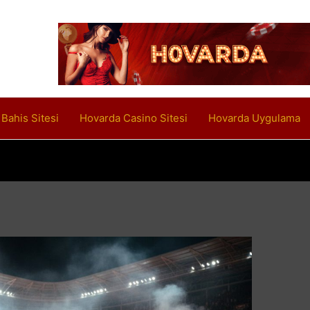
Bahis Sitesi
Hovarda Casino Sitesi
Hovarda Uygulama