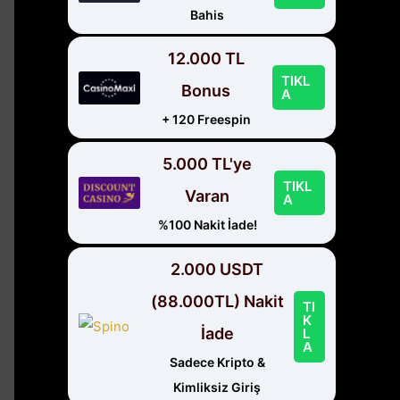
Bahis
12.000 TL
TIKL
Bonus
A
+ 120 Freespin
5.000 TL'ye
TIKL
Varan
A
%100 Nakit İade!
2.000 USDT
(88.000TL) Nakit
TI
K
İade
L
A
Sadece Kripto &
Kimliksiz Giriş