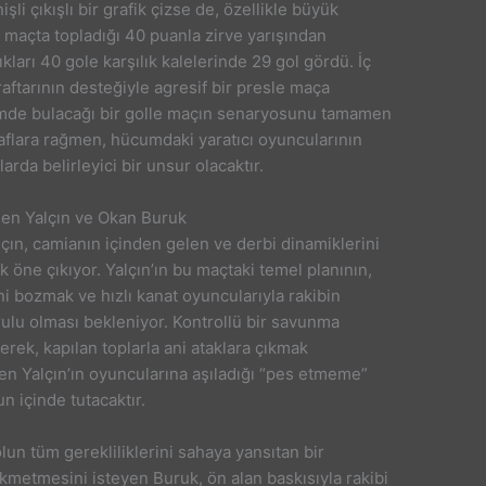
li çıkışlı bir grafik çizse de, özellikle büyük
 maçta topladığı 40 puanla zirve yarışından
kları 40 gole karşılık kalelerinde 29 gol gördü. İç
aftarının desteğiyle agresif bir presle maça
lümde bulacağı bir golle maçın senaryosunu tamamen
zaaflara rağmen, hücumdaki yaratıcı oyuncularının
rda belirleyici bir unsur olacaktır.
gen Yalçın ve Okan Buruk
çın, camianın içinden gelen ve derbi dinamiklerini
k öne çıkıyor. Yalçın’ın bu maçtaki temel planının,
ni bozmak ve hızlı kanat oyuncularıyla rakibin
ulu olması bekleniyor. Kontrollü bir savunma
kerek, kapılan toplarla ani ataklara çıkmak
en Yalçın’ın oyuncularına aşıladığı “pes etmeme”
n içinde tutacaktır.
un tüm gerekliliklerini sahaya yansıtan bir
ükmetmesini isteyen Buruk, ön alan baskısıyla rakibi