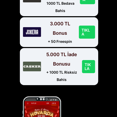
1000 TL Bedava
Bahis
3.000 TL
TIKL
Bonus
A
+ 50 Freespin
5.000 TL İade
Bonusu
TIK
LA
+ 1000 TL Risksiz
Bahis