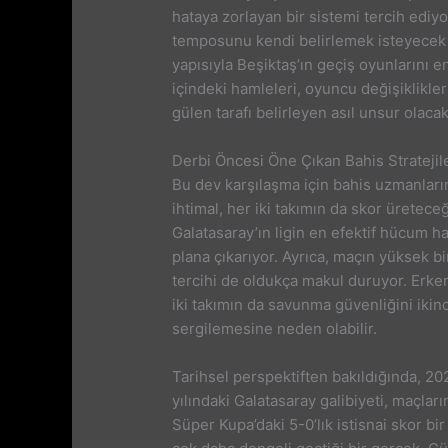
hataya zorlayan bir sistemi tercih ed
temposunu kendi belirlemek isteyecek 
yapısıyla Beşiktaş’ın geçiş oyunlarını e
içindeki hamleleri, oyuncu değişiklikler
gülen tarafı belirleyen asıl unsur olacakt
Derbi Öncesi Öne Çıkan Bahis Stratejile
Bu dev karşılaşma için bahis uzmanların
ihtimal, her iki takımın da skor üretece
Galatasaray’ın ligin en efektif hücum ha
plana çıkarıyor. Ayrıca, maçın yüksek b
tercihi de oldukça makul duruyor. Erke
iki takımın da savunma güvenliğini ikinc
sergilemesine neden olabilir.
Tarihsel perspektiften bakıldığında, 202
yılındaki Galatasaray galibiyeti, maçların
Süper Kupa’daki 5-0’lık istisnai skor bi