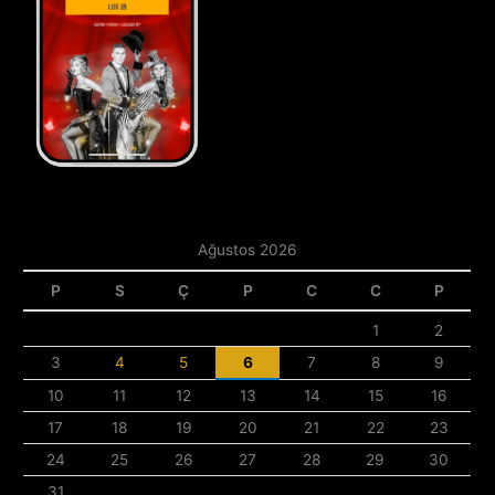
Ağustos 2026
P
S
Ç
P
C
C
P
1
2
3
4
5
6
7
8
9
10
11
12
13
14
15
16
17
18
19
20
21
22
23
24
25
26
27
28
29
30
31