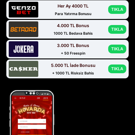
Her Ay 4000 TL
TIKLA
Para Yatırma Bonusu
4.000 TL Bonus
TIKLA
1000 TL Bedava Bahis
3.000 TL Bonus
TIKLA
+ 50 Freespin
5.000 TL İade Bonusu
TIKLA
+ 1000 TL Risksiz Bahis