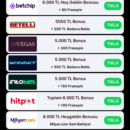
6.000 TL Hoş Geldin Bonusu
TIKLA
+ 80 Freespin
5050 TL Bonus
TIKLA
+ 500 TL Bedava Bahis
5.000 TL Bonus
TIKLA
+ 300 Freespin
5.000 TL Bonus
TIKLA
+ 500 TL Bedava Bahis
5.000 TL Bonus
TIKLA
+ 150 Freespin
Toplam 6.000 TL Bonus
TIKLA
+ 100 Freespin
8.000 TL Hoşgeldin Bonusu
TIKLA
Milyar.com Seni Bekliyor