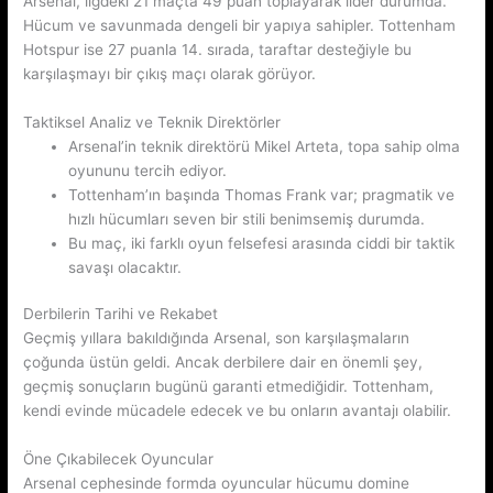
Arsenal, ligdeki 21 maçta 49 puan toplayarak lider durumda.
Hücum ve savunmada dengeli bir yapıya sahipler. Tottenham
Hotspur ise 27 puanla 14. sırada, taraftar desteğiyle bu
karşılaşmayı bir çıkış maçı olarak görüyor.
Taktiksel Analiz ve Teknik Direktörler
Arsenal’in teknik direktörü Mikel Arteta, topa sahip olma
oyununu tercih ediyor.
Tottenham’ın başında Thomas Frank var; pragmatik ve
hızlı hücumları seven bir stili benimsemiş durumda.
Bu maç, iki farklı oyun felsefesi arasında ciddi bir taktik
savaşı olacaktır.
Derbilerin Tarihi ve Rekabet
Geçmiş yıllara bakıldığında Arsenal, son karşılaşmaların
çoğunda üstün geldi. Ancak derbilere dair en önemli şey,
geçmiş sonuçların bugünü garanti etmediğidir. Tottenham,
kendi evinde mücadele edecek ve bu onların avantajı olabilir.
Öne Çıkabilecek Oyuncular
Arsenal cephesinde formda oyuncular hücumu domine