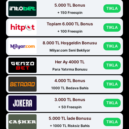
5.000 TL Bonus
TIKLA
+ 150 Freespin
Toplam 6.000 TL Bonus
TIKLA
+ 100 Freespin
8.000 TL Hoşgeldin Bonusu
TIKLA
Milyar.com Seni Bekliyor
Her Ay 4000 TL
TIKLA
Para Yatırma Bonusu
4.000 TL Bonus
TIKLA
1000 TL Bedava Bahis
3.000 TL Bonus
TIKLA
+ 50 Freespin
5.000 TL İade Bonusu
TIKLA
+ 1000 TL Risksiz Bahis