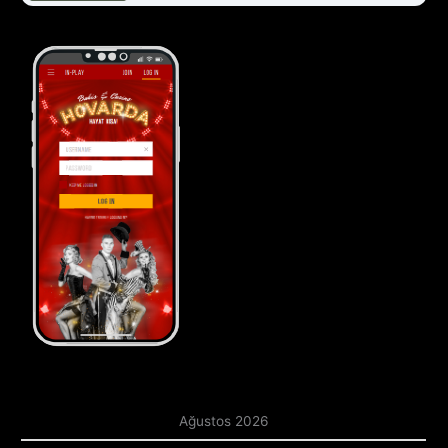
Ağustos 2026