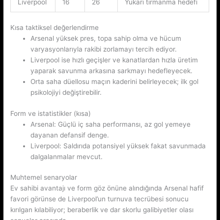
Liverpool
16
26
Yukarı tırmanma hedefi
Kısa taktiksel değerlendirme
Arsenal yüksek pres, topa sahip olma ve hücum
varyasyonlarıyla rakibi zorlamayı tercih ediyor.
Liverpool ise hızlı geçişler ve kanatlardan hızla üretim
yaparak savunma arkasına sarkmayı hedefleyecek.
Orta saha düellosu maçın kaderini belirleyecek; ilk gol
psikolojiyi değiştirebilir.
Form ve istatistikler (kısa)
Arsenal: Güçlü iç saha performansı, az gol yemeye
dayanan defansif denge.
Liverpool: Saldırıda potansiyel yüksek fakat savunmada
dalgalanmalar mevcut.
Muhtemel senaryolar
Ev sahibi avantajı ve form göz önüne alındığında Arsenal hafif
favori görünse de Liverpool’un turnuva tecrübesi sonucu
kırılgan kılabiliyor; beraberlik ve dar skorlu galibiyetler olası