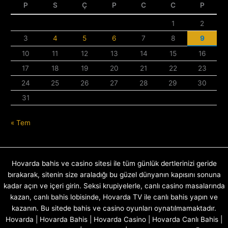
P
S
Ç
P
C
C
P
1
2
3
4
5
6
7
8
9
10
11
12
13
14
15
16
17
18
19
20
21
22
23
24
25
26
27
28
29
30
31
« Tem
Hovarda bahis ve casino sitesi ile tüm günlük dertlerinizi geride
bırakarak, sitenin size araladığı bu güzel dünyanın kapısını sonuna
kadar açın ve içeri girin. Seksi krupiyelerle, canlı casino masalarında
kazan, canlı bahis lobisinde, Hovarda TV ile canlı bahis yapın ve
kazanın. Bu sitede bahis ve casino oyunları oynatılmamaktadır.
Hovarda | Hovarda Bahis | Hovarda Casino | Hovarda Canlı Bahis |