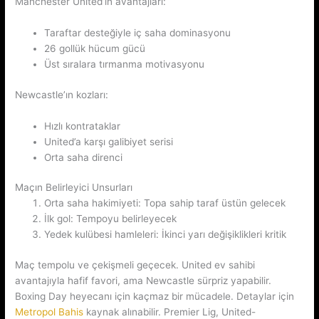
Manchester United’ın avantajları:
Taraftar desteğiyle iç saha dominasyonu
26 gollük hücum gücü
Üst sıralara tırmanma motivasyonu
Newcastle’ın kozları:
Hızlı kontrataklar
United’a karşı galibiyet serisi
Orta saha direnci
Maçın Belirleyici Unsurları
Orta saha hakimiyeti: Topa sahip taraf üstün gelecek
İlk gol: Tempoyu belirleyecek
Yedek kulübesi hamleleri: İkinci yarı değişiklikleri kritik
Maç tempolu ve çekişmeli geçecek. United ev sahibi
avantajıyla hafif favori, ama Newcastle sürpriz yapabilir.
Boxing Day heyecanı için kaçmaz bir mücadele. Detaylar için
Metropol Bahis
kaynak alınabilir. Premier Lig, United-