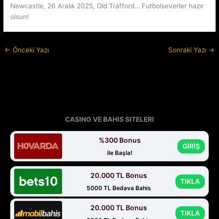
Newcastle, 26 Aralık 2025, Old Trafford… Futbolseverler hazır
olsun!
←
Önceki Yazı
Sonraki Yazı
→
CASINO VE BAHIS SITELERI
%300 Bonus
GİRİŞ
ile Başla!
20.000 TL Bonus
TIKLA
5000 TL Bedava Bahis
20.000 TL Bonus
TIKLA