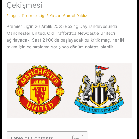
Çekişmesi
/
İngiliz Premier Ligi
/ Yazan
Ahmet Yıldız
Premier Lig’in 26 Aralık 2025 Boxing Day randevusunda
Manchester United, Old Trafford’da Newcastle United’ı
ağırlayacak. Saat 21:00’de başlayacak bu kritik maç, her iki
takım için de sıralama yarışında dönüm noktası olabilir.
Table of Contents