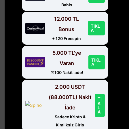
Bahis
12.000 TL
TIKL
Bonus
A
+ 120 Freespin
5.000 TL'ye
TIKL
Varan
A
%100 Nakit İade!
2.000 USDT
(88.000TL) Nakit
TI
K
İade
L
A
Sadece Kripto &
Kimliksiz Giriş