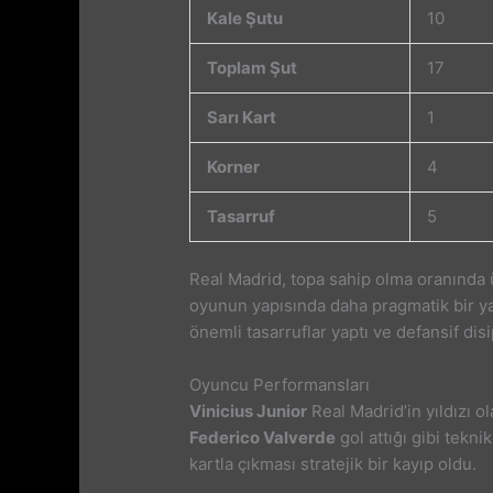
Kale Şutu
10
Toplam Şut
17
Sarı Kart
1
Korner
4
Tasarruf
5
Real Madrid, topa sahip olma oranında ü
oyunun yapısında daha pragmatik bir yak
önemli tasarruflar yaptı ve defansif disi
Oyuncu Performansları
Vinicius Junior
Real Madrid’in yıldızı ol
Federico Valverde
gol attığı gibi tekn
kartla çıkması stratejik bir kayıp oldu.