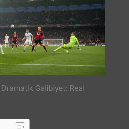
Dramatik Galibiyet: Real