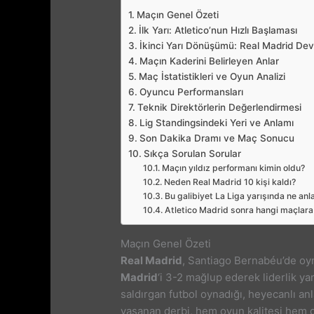
Maçın Genel Özeti
İlk Yarı: Atletico’nun Hızlı Başlaması
İkinci Yarı Dönüşümü: Real Madrid Dev
Maçın Kaderini Belirleyen Anlar
Maç İstatistikleri ve Oyun Analizi
Oyuncu Performansları
Teknik Direktörlerin Değerlendirmesi
Lig Standingsindeki Yeri ve Anlamı
Son Dakika Dramı ve Maç Sonucu
Sıkça Sorulan Sorular
Maçın yıldız performanı kimin oldu?
Neden Real Madrid 10 kişi kaldı?
Bu galibiyet La Liga yarışında ne anl
Atletico Madrid sonra hangi maçlar
Maçın Genel Özeti
Real Madrid
, Santiago Bernabéu’de oy
Madrid
‘i 3-2 mağlup ederek liderlik yar
saldırgan futbol oynadığı, heyecanlı anl
yaşanan derbi, hem oyun kalitesi hem de