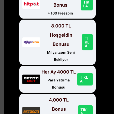
TIK
Bonus
LA
+ 100 Freespin
8.000 TL
Hoşgeldin
TI
KL
Bonusu
A
Milyar.com Seni
Bekliyor
Her Ay 4000 TL
TIKL
Para Yatırma
A
Bonusu
4.000 TL
Bonus
TIKL
A