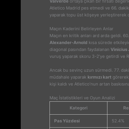
Valverde
ortaya çıkan bir fırsatı değer
Atletico Madrid pes etmedi ve 66. daki
yaparak topu üst köşeye yerleştirerek 
Maçın Kaderini Belirleyen Anlar
Maçın en kritik anları ard arda geldi. 
Alexander-Arnold
kısa sürede etkileyi
diagonal pasından faydalanan
Vinicius
vuruş yaparak skoru 3-2’ye getirdi ve R
Ancak bu sevinç uzun sürmedi. 77. da
müdahale yaparak
kırmızı kart
görerek 
kişi kaldı ve Atletico’nun artan baskısı
Maç İstatistikleri ve Oyun Analizi
Kategori
Re
Pas Yüzdesi
52.4%