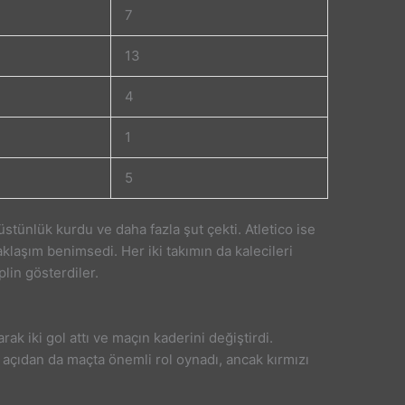
7
13
4
1
5
stünlük kurdu ve daha fazla şut çekti. Atletico ise
laşım benimsedi. Her iki takımın da kalecileri
plin gösterdiler.
arak iki gol attı ve maçın kaderini değiştirdi.
ik açıdan da maçta önemli rol oynadı, ancak kırmızı