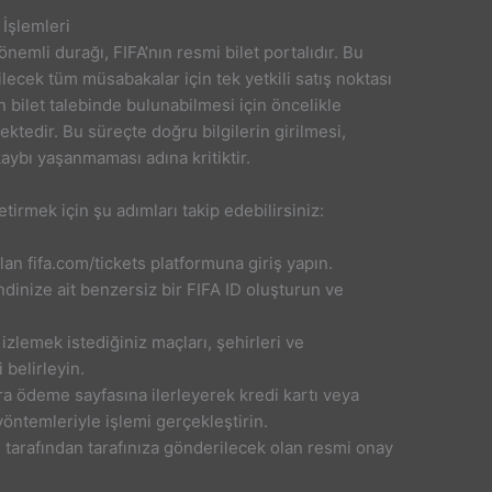
İşlemleri
önemli durağı, FIFA’nın resmi bilet portalıdır. Bu
lecek tüm müsabakalar için tek yetkili satış noktası
n bilet talebinde bulunabilmesi için öncelikle
ektedir. Bu süreçte doğru bilgilerin girilmesi,
aybı yaşanmaması adına kritiktir.
etirmek için şu adımları takip edebilirsiniz:
olan fifa.com/tickets platformuna giriş yapın.
endinize ait benzersiz bir FIFA ID oluşturun ve
izlemek istediğiniz maçları, şehirleri ve
 belirleyin.
a ödeme sayfasına ilerleyerek kredi kartı veya
yöntemleriyle işlemi gerçekleştirin.
tarafından tarafınıza gönderilecek olan resmi onay