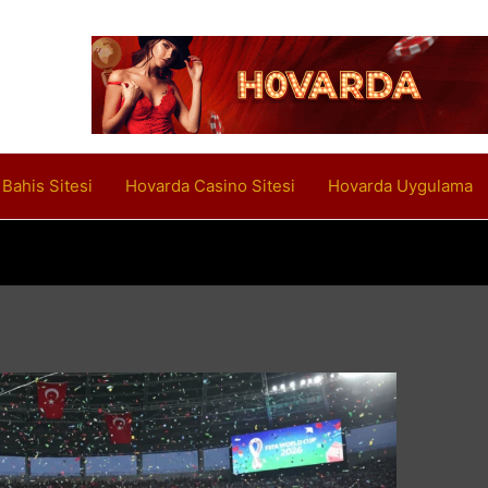
Bahis Sitesi
Hovarda Casino Sitesi
Hovarda Uygulama