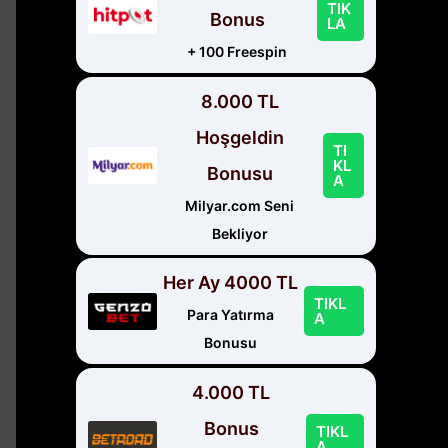
TIK
Bonus
LA
+ 100 Freespin
8.000 TL
Hoşgeldin
TI
KL
Bonusu
A
Milyar.com Seni
Bekliyor
Her Ay 4000 TL
TIKL
Para Yatırma
A
Bonusu
4.000 TL
Bonus
TIKL
A