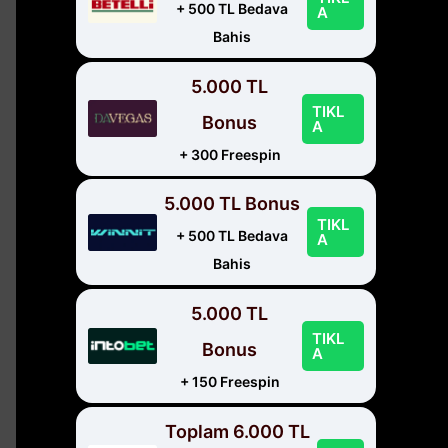
+ 500 TL Bedava
A
Bahis
5.000 TL
TIKL
Bonus
A
+ 300 Freespin
5.000 TL Bonus
TIKL
+ 500 TL Bedava
A
Bahis
5.000 TL
TIKL
Bonus
A
+ 150 Freespin
Toplam 6.000 TL