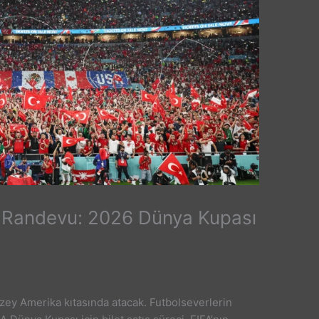
 Randevu: 2026 Dünya Kupası
zey Amerika kıtasında atacak. Futbolseverlerin