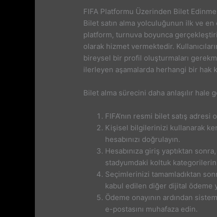
FIFA Platformu Üzerinden Bilet Edinme 
Bilet satın alma yolculuğunun ilk ve en 
platform, turnuva boyunca gerçekleştiri
olarak hizmet vermektedir. Kullanıcıları
bireysel bir profil oluşturmaları gerekm
ilerleyen aşamalarda herhangi bir hak k
Bilet alma sürecini daha anlaşılır hale g
FIFA’nın resmi bilet satış adresi 
Kişisel bilgilerinizi kullanarak k
hesabınızı doğrulayın.
Hesabınıza giriş yaptıktan sonra, 
stadyumdaki koltuk kategorilerini
Seçimlerinizi tamamladıktan sonr
kabul edilen diğer dijital ödeme 
Ödeme onayının ardından sistem 
e-postasını muhafaza edin.