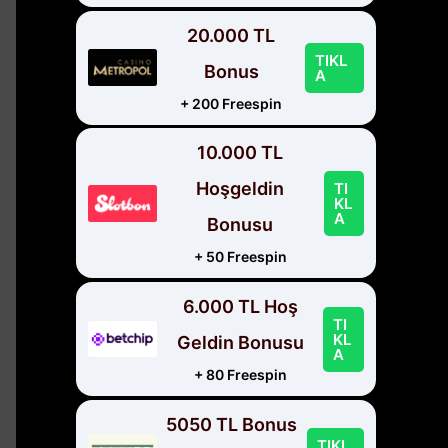
20.000 TL
TIKL
Bonus
A
+ 200 Freespin
10.000 TL
Hoşgeldin
TI
KL
A
Bonusu
+ 50 Freespin
6.000 TL Hoş
TI
KL
Geldin Bonusu
A
+ 80 Freespin
5050 TL Bonus
TIKL