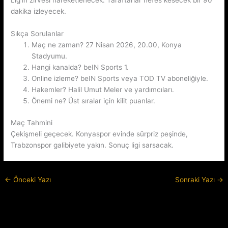
Lig’in zirvesi hareketlenecek. Taraftarlar nefes kesecek bir 90
dakika izleyecek.
Sıkça Sorulanlar
Maç ne zaman? 27 Nisan 2026, 20.00, Konya
Stadyumu.
Hangi kanalda? beIN Sports 1.
Online izleme? beIN Sports veya TOD TV aboneliğiyle.
Hakemler? Halil Umut Meler ve yardımcıları.
Önemi ne? Üst sıralar için kilit puanlar.
Maç Tahmini
Çekişmeli geçecek. Konyaspor evinde sürpriz peşinde,
Trabzonspor galibiyete yakın. Sonuç ligi sarsacak.
←
Önceki Yazı
Sonraki Yazı
→