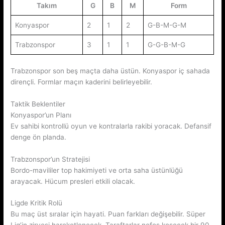
Takım
G
B
M
Form
Konyaspor
2
1
2
G-B-M-G-M
Trabzonspor
3
1
1
G-G-B-M-G
Trabzonspor son beş maçta daha üstün. Konyaspor iç sahada
dirençli. Formlar maçın kaderini belirleyebilir.
Taktik Beklentiler
Konyaspor’un Planı
Ev sahibi kontrollü oyun ve kontralarla rakibi yoracak. Defansif
denge ön planda.
Trabzonspor’un Stratejisi
Bordo-mavililer top hakimiyeti ve orta saha üstünlüğü
arayacak. Hücum presleri etkili olacak.
Ligde Kritik Rolü
Bu maç üst sıralar için hayati. Puan farkları değişebilir. Süper