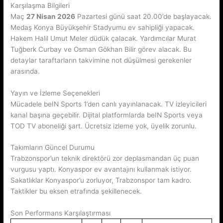
Karşılaşma Bilgileri
Maç
27 Nisan 2026
Pazartesi günü saat 20.00’de başlayacak.
Medaş Konya Büyükşehir Stadyumu ev sahipliği yapacak.
Hakem Halil Umut Meler düdük çalacak. Yardımcılar Murat
Tuğberk Curbay ve Osman Gökhan Bilir görev alacak. Bu
detaylar taraftarların takvimine not düşülmesi gerekenler
arasında.
Yayın ve İzleme Seçenekleri
Mücadele beIN Sports 1’den canlı yayınlanacak. TV izleyicileri
kanal başına geçebilir. Dijital platformlarda beIN Sports veya
TOD TV aboneliği şart. Ücretsiz izleme yok, üyelik zorunlu.
Takımların Güncel Durumu
Trabzonspor’un teknik direktörü zor deplasmandan üç puan
vurgusu yaptı. Konyaspor ev avantajını kullanmak istiyor.
Sakatlıklar Konyaspor’u zorluyor, Trabzonspor tam kadro.
Taktikler bu eksen etrafında şekillenecek.
Son Performans Karşılaştırması