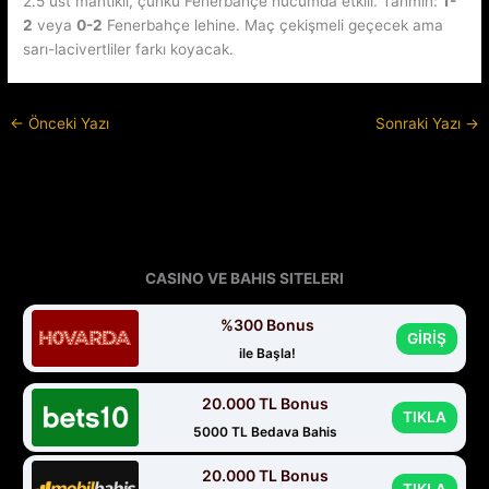
2.5 üst mantıklı, çünkü Fenerbahçe hücumda etkili. Tahmin:
1-
2
veya
0-2
Fenerbahçe lehine. Maç çekişmeli geçecek ama
sarı-lacivertliler farkı koyacak.
←
Önceki Yazı
Sonraki Yazı
→
CASINO VE BAHIS SITELERI
%300 Bonus
GİRİŞ
ile Başla!
20.000 TL Bonus
TIKLA
5000 TL Bedava Bahis
20.000 TL Bonus
TIKLA