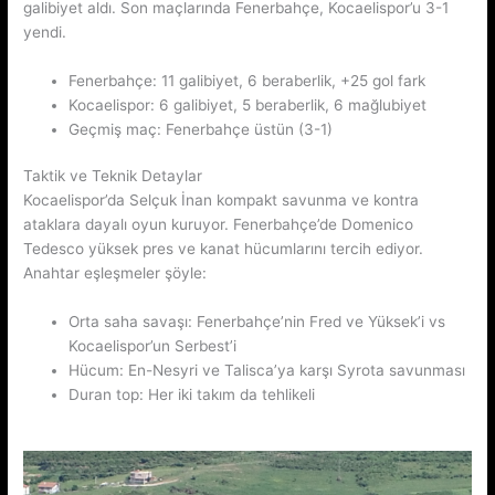
galibiyet aldı. Son maçlarında Fenerbahçe, Kocaelispor’u 3-1
yendi.
Fenerbahçe: 11 galibiyet, 6 beraberlik, +25 gol fark
Kocaelispor: 6 galibiyet, 5 beraberlik, 6 mağlubiyet
Geçmiş maç: Fenerbahçe üstün (3-1)
Taktik ve Teknik Detaylar
Kocaelispor’da Selçuk İnan kompakt savunma ve kontra
ataklara dayalı oyun kuruyor. Fenerbahçe’de Domenico
Tedesco yüksek pres ve kanat hücumlarını tercih ediyor.
Anahtar eşleşmeler şöyle:
Orta saha savaşı: Fenerbahçe’nin Fred ve Yüksek’i vs
Kocaelispor’un Serbest’i
Hücum: En-Nesyri ve Talisca’ya karşı Syrota savunması
Duran top: Her iki takım da tehlikeli