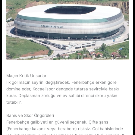
Maçın Kritik Unsurları
İlk gol maçın seyrini değiştirecek. Fenerbahçe erken golle
domine eder, Kocaelispor dengede tutarsa seyirciyle baskı
kurar. Deplasman zorluğu ve ev sahibi direnci skoru yakın
tutabilir.
Bahis ve Skor Öngörüleri
Fenerbahçe galibiyeti en güvenli seçenek. Çifte şans
(Fenerbahçe kazanır veya berabere) risksiz. Gol bahislerinde