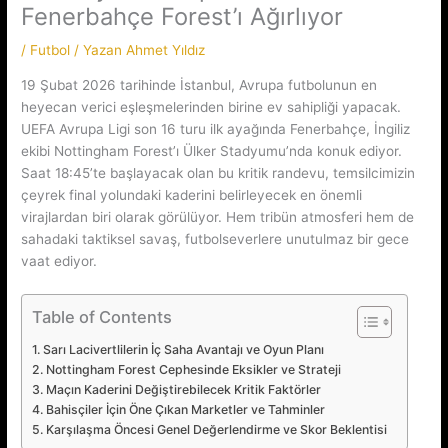
Fenerbahçe Forest’ı Ağırlıyor
/
Futbol
/ Yazan
Ahmet Yıldız
19 Şubat 2026 tarihinde İstanbul, Avrupa futbolunun en
heyecan verici eşleşmelerinden birine ev sahipliği yapacak.
UEFA Avrupa Ligi son 16 turu ilk ayağında Fenerbahçe, İngiliz
ekibi Nottingham Forest’ı Ülker Stadyumu’nda konuk ediyor.
Saat 18:45’te başlayacak olan bu kritik randevu, temsilcimizin
çeyrek final yolundaki kaderini belirleyecek en önemli
virajlardan biri olarak görülüyor. Hem tribün atmosferi hem de
sahadaki taktiksel savaş, futbolseverlere unutulmaz bir gece
vaat ediyor.
Table of Contents
Sarı Lacivertlilerin İç Saha Avantajı ve Oyun Planı
Nottingham Forest Cephesinde Eksikler ve Strateji
Maçın Kaderini Değiştirebilecek Kritik Faktörler
Bahisçiler İçin Öne Çıkan Marketler ve Tahminler
Karşılaşma Öncesi Genel Değerlendirme ve Skor Beklentisi