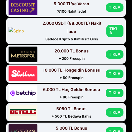
5.000 TL'ye Varan
TIKLA
%100 Nakit İade!
2.000 USDT (88.000TL) Nakit
TIKL
İade
A
Sadece Kripto & Kimliksiz Giriş
20.000 TL Bonus
TIKLA
+ 200 Freespin
10.000 TL Hoşgeldin Bonusu
TIKLA
+ 50 Freespin
6.000 TL Hoş Geldin Bonusu
TIKLA
+ 80 Freespin
5050 TL Bonus
TIKLA
+ 500 TL Bedava Bahis
5.000 TL Bonus
TIKLA