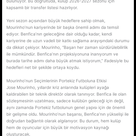
bulunuyor. Bu doğrultuda, kulüp 2026-2027 sezonu için
kapsamlı bir transfer listesi hazırlıyor.
Yeni sezon açısından büyük hedeflere sahip olmak,
Mourinho’nun kariyerinde bir başka önemli adımı da temsil
ediyor. Benfica’nın geleceğine dair olduğu kadar, kendi
kariyerine de uzun vadeli bir katkı sağlama arayışındaki durumu
da dikkat çekiyor. Mourinho, “Başarı her zaman sürdürülebilirlik
ile mümkündür. Benfica’nın projeksiyonuna inanıyorum ve
burada tarihe adımı daha büyük atmak istiyorum,” ifadesiyle bu
hedefleri net bir şekilde ortaya koydu.
Mourinho’nun Seçimlerinin Portekiz Futboluna Etkisi
Jose Mourinho, yıllardır kriz anlarında kulüpleri ayağa
kaldırabilen bir teknik direktör olarak tanınıyor. Benfica ile olan
sözleşmesinin uzatılması, sadece kulübün geleceği için değil,
aynı zamanda Portekiz futbolunun genel yapısı için de önemli
bir gelişme oldu. Mourinho’nun başarısı, Benfica’nın yükselişi ile
doğrudan bağlantılı olarak algılanıyor. Bu durum, hem kulüp
hem de oyuncular için büyük bir motivasyon kaynağı
oluşturacak.