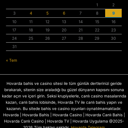
1
2
3
4
5
6
7
8
9
10
11
12
13
14
15
16
17
18
19
20
21
22
23
24
25
26
27
28
29
30
31
« Tem
Hovarda bahis ve casino sitesi ile tüm günlük dertlerinizi geride
bırakarak, sitenin size araladığı bu güzel dünyanın kapısını sonuna
kadar açın ve içeri girin. Seksi krupiyelerle, canlı casino masalarında
kazan, canlı bahis lobisinde, Hovarda TV ile canlı bahis yapın ve
kazanın. Bu sitede bahis ve casino oyunları oynatılmamaktadır.
Hovarda | Hovarda Bahis | Hovarda Casino | Hovarda Canlı Bahis |
Hovarda Canlı Casino | Hovarda TV | Hovarda Uygulama @2025-
2026 Tüm hakları saklıdır.
Hovarda Telegram