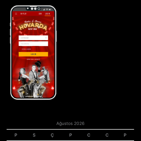
Ağustos 2026
P
S
Ç
P
C
C
P