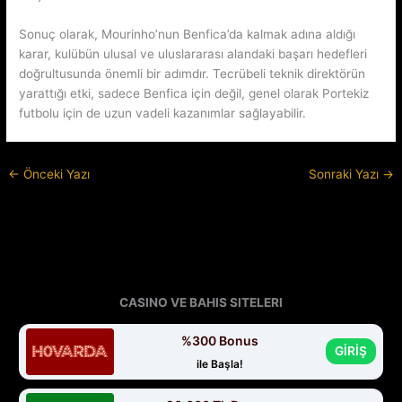
Sonuç olarak, Mourinho’nun Benfica’da kalmak adına aldığı
karar, kulübün ulusal ve uluslararası alandaki başarı hedefleri
doğrultusunda önemli bir adımdır. Tecrübeli teknik direktörün
yarattığı etki, sadece Benfica için değil, genel olarak Portekiz
futbolu için de uzun vadeli kazanımlar sağlayabilir.
←
Önceki Yazı
Sonraki Yazı
→
CASINO VE BAHIS SITELERI
%300 Bonus
GİRİŞ
ile Başla!