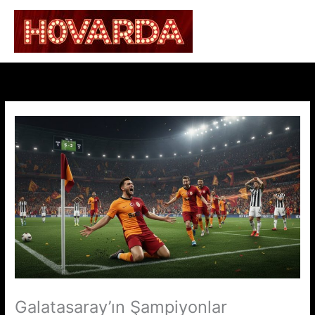
İçeriğe
atla
Galatasaray’ın Şampiyonlar