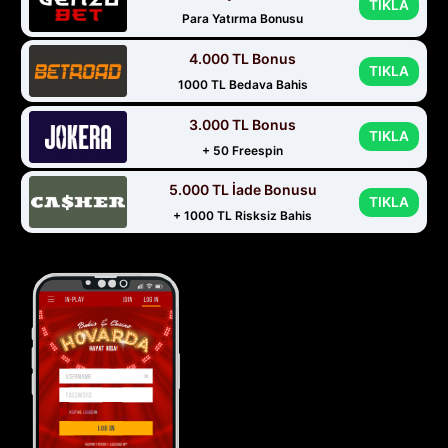
TIKLA
Para Yatırma Bonusu
4.000 TL Bonus
TIKLA
1000 TL Bedava Bahis
3.000 TL Bonus
TIKLA
+ 50 Freespin
5.000 TL İade Bonusu
TIKLA
+ 1000 TL Risksiz Bahis