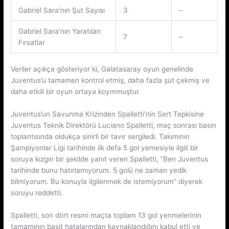
Gabriel Sara’nın Şut Sayısı
3
–
Gabriel Sara’nın Yaratılan
7
–
Fırsatlar
Veriler açıkça gösteriyor ki, Galatasaray oyun genelinde
Juventus’u tamamen kontrol etmiş, daha fazla şut çekmiş ve
daha etkili bir oyun ortaya koymmuştur.
Juventus’un Savunma Krizinden Spalletti’nin Sert Tepkisine
Juventus Teknik Direktörü Luciano Spalletti, maç sonrası basın
toplantısında oldukça sinirli bir tavır sergiledi. Takımının
Şampiyonlar Ligi tarihinde ilk defa 5 gol yemesiyle ilgili bir
soruya kızgın bir şekilde yanıt veren Spalletti, “Ben Juventus
tarihinde bunu hatırlamıyorum. 5 golü ne zaman yedik
bilmiyorum. Bu konuyla ilgilenmek de istemiyorum” diyerek
soruyu reddetti.
Spalletti, son dört resmi maçta toplam 13 gol yenmelerinin
tamamının basit hatalarından kaynaklandığını kabul etti ve