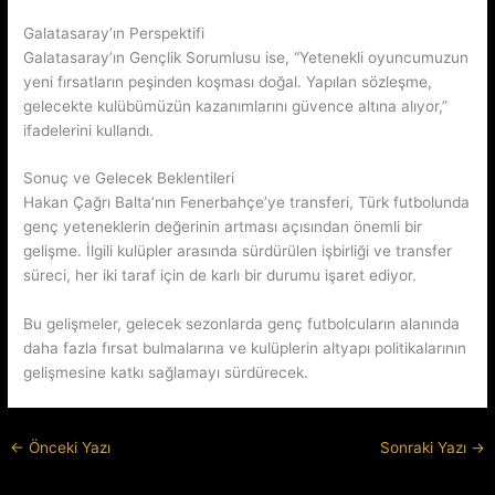
Galatasaray’ın Perspektifi
Galatasaray’ın Gençlik Sorumlusu ise, “Yetenekli oyuncumuzun
yeni fırsatların peşinden koşması doğal. Yapılan sözleşme,
gelecekte kulübümüzün kazanımlarını güvence altına alıyor,”
ifadelerini kullandı.
Sonuç ve Gelecek Beklentileri
Hakan Çağrı Balta’nın Fenerbahçe’ye transferi, Türk futbolunda
genç yeteneklerin değerinin artması açısından önemli bir
gelişme. İlgili kulüpler arasında sürdürülen işbirliği ve transfer
süreci, her iki taraf için de karlı bir durumu işaret ediyor.
Bu gelişmeler, gelecek sezonlarda genç futbolcuların alanında
daha fazla fırsat bulmalarına ve kulüplerin altyapı politikalarının
gelişmesine katkı sağlamayı sürdürecek.
←
Önceki Yazı
Sonraki Yazı
→