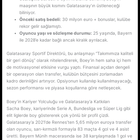
maaşının büyük kısmını Galatasaray’ın üstleneceği
biliniyor.
Önceki satış bedeli:
30 milyon euro + bonuslar, kulübe
rekor gelir sağlamıştı.
Oyuncu yaşı ve sözleşme durumu:
25 yaşında, Bayern
ile 2028’e kadar bağlı ancak kiralık ayrılacak.
Galatasaray Sportif Direktörü, bu anlaşmayı “Takımımıza kaliteli
bir geri dönüş” olarak nitelendirerek, Boey’in hem saha içi hem
de motivasyonel etkisine vurgu yaptı. Finansal açıdan dengeli
bir operasyon olan transfer, kulübün bütçesini zorlamadan
kadro derinliğini artırıyor. Opsiyonun kullanılıp kullanılmayacağı,
sezon performansı ve piyasa koşullarına göre netleşecek.
Boey’in Kariyer Yolculuğu ve Galatasaray’a Katkıları
Sacha Boey, kariyerinde Serie A, Bundesliga ve Süper Lig gibi
elit liglerde boy göstererek çok yönlü bir profil çizdi.
Galatasaray’a 2021’de Rennes’ten 5,65 milyon euroya transfer
olan oyuncu, sarı-kırmızılı formayla 83 maçta 4 gol ve 4 asist
üretti. Bayern Münih macerasında ise 38 karşılaşmada 1 gol ve