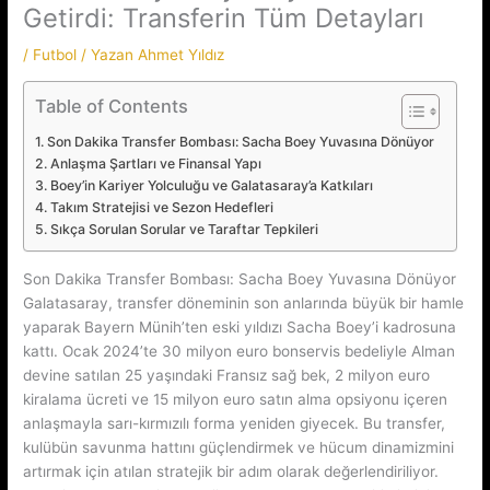
Getirdi: Transferin Tüm Detayları
/
Futbol
/ Yazan
Ahmet Yıldız
Table of Contents
Son Dakika Transfer Bombası: Sacha Boey Yuvasına Dönüyor
Anlaşma Şartları ve Finansal Yapı
Boey’in Kariyer Yolculuğu ve Galatasaray’a Katkıları
Takım Stratejisi ve Sezon Hedefleri
Sıkça Sorulan Sorular ve Taraftar Tepkileri
Son Dakika Transfer Bombası: Sacha Boey Yuvasına Dönüyor
Galatasaray, transfer döneminin son anlarında büyük bir hamle
yaparak Bayern Münih’ten eski yıldızı Sacha Boey’i kadrosuna
kattı. Ocak 2024’te 30 milyon euro bonservis bedeliyle Alman
devine satılan 25 yaşındaki Fransız sağ bek, 2 milyon euro
kiralama ücreti ve 15 milyon euro satın alma opsiyonu içeren
anlaşmayla sarı-kırmızılı forma yeniden giyecek. Bu transfer,
kulübün savunma hattını güçlendirmek ve hücum dinamizmini
artırmak için atılan stratejik bir adım olarak değerlendiriliyor.