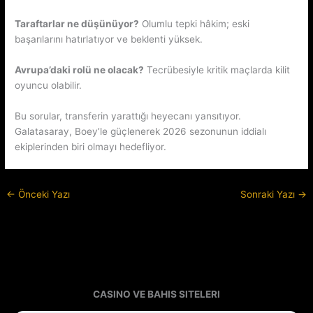
Taraftarlar ne düşünüyor?
Olumlu tepki hâkim; eski
başarılarını hatırlatıyor ve beklenti yüksek.
Avrupa’daki rolü ne olacak?
Tecrübesiyle kritik maçlarda kilit
oyuncu olabilir.
Bu sorular, transferin yarattığı heyecanı yansıtıyor.
Galatasaray, Boey’le güçlenerek 2026 sezonunun iddialı
ekiplerinden biri olmayı hedefliyor.
←
Önceki Yazı
Sonraki Yazı
→
CASINO VE BAHIS SITELERI