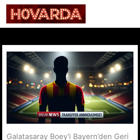
İçeriğe
atla
Galatasaray Boey’i Bayern’den Geri