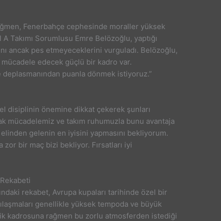
ağmen, Fenerbahçe cephesinde moraller yüksek
ol A Takımı Sorumlusu Emre Belözoğlu, yaptığı
ını ancak pes etmeyeceklerini vurguladı. Belözoğlu,
 mücadele edecek güçlü bir kadro var.
ere deplasmanından puanla dönmek istiyoruz.”
sel disiplinin önemine dikkat çekerek şunları
cak mücadelemiz ve takım ruhumuzla bunu avantaja
linden gelenin en iyisini yapmasını bekliyorum.
zor bir maç bizi bekliyor. Fırsatları iyi
 Rekabeti
daki rekabet, Avrupa kupaları tarihinde özel bir
rşılaşmaları genellikle yüksek tempoda ve büyük
ik kadrosuna rağmen bu zorlu atmosferden istediği