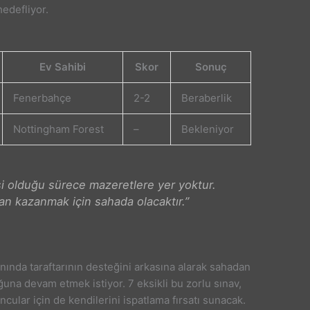
hedefliyor.
Ev Sahibi
Skor
Sonuç
Fenerbahçe
2-2
Beraberlik
Nottingham Forest
–
Bekleniyor
şi olduğu sürece mazeretlere yer yoktur.
n kazanmak için sahada olacaktır.”
nında taraftarının desteğini arkasına alarak sahadan
ğuna devam etmek istiyor. 7 eksikli bu zorlu sınav,
ular için de kendilerini ispatlama fırsatı sunacak.