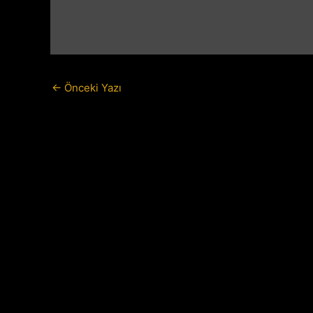
←
Önceki Yazı