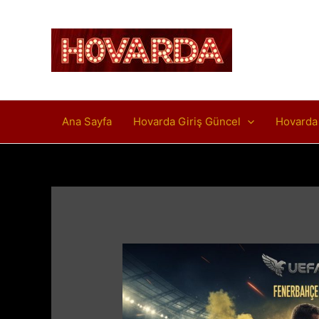
İçeriğe
atla
Ana Sayfa
Hovarda Giriş Güncel
Hovarda 