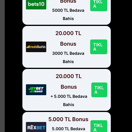
Bonus
TIKL
A
5000 TL Bedava
Bahis
20.000 TL
Bonus
TIKL
A
3000 TL Bedava
Bahis
20.000 TL
Bonus
TIKL
A
+ 5.000 TL Bedava
Bahis
5.000 TL Bonus
TIKL
5.000 TL Bedava
A