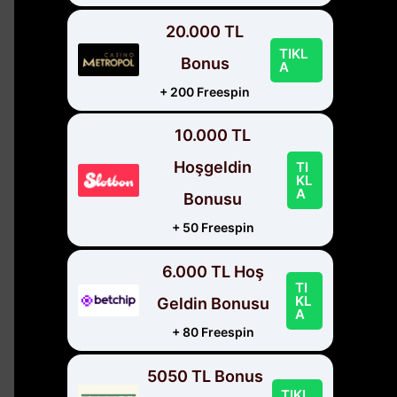
20.000 TL
TIKL
Bonus
A
+ 200 Freespin
10.000 TL
Hoşgeldin
TI
KL
A
Bonusu
+ 50 Freespin
6.000 TL Hoş
TI
KL
Geldin Bonusu
A
+ 80 Freespin
5050 TL Bonus
TIKL