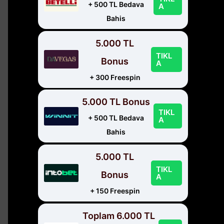
+ 500 TL Bedava
A
Bahis
5.000 TL
TIKL
Bonus
A
+ 300 Freespin
5.000 TL Bonus
TIKL
+ 500 TL Bedava
A
Bahis
5.000 TL
TIKL
Bonus
A
+ 150 Freespin
Toplam 6.000 TL