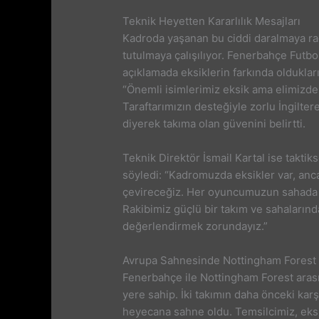
Teknik Heyetten Kararlılık Mesajları
Kadroda yaşanan bu ciddi daralmaya r
tutulmaya çalışılıyor. Fenerbahçe Futb
açıklamada eksiklerin farkında olduklar
“Önemli isimlerimiz eksik ama elimizde
Taraftarımızın desteğiyle zorlu İngilt
diyerek takıma olan güvenini belirtti.
Teknik Direktör İsmail Kartal ise taktik
söyledi: “Kadromuzda eksikler var, an
çevireceğiz. Her oyuncumuzun sahada e
Rakibimiz güçlü bir takım ve sahalarında 
değerlendirmek zorundayız.”
Avrupa Sahnesinde Nottingham Forest
Fenerbahçe ile Nottingham Forest arasın
yere sahip. İki takımın daha önceki ka
heyecana sahne oldu. Temsilcimiz, eks