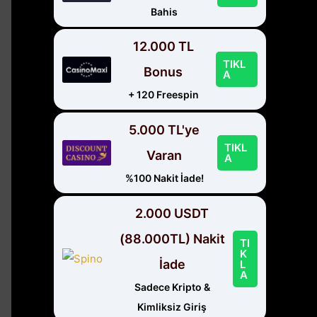
Bahis
12.000 TL
TIKL
Bonus
A
+ 120 Freespin
5.000 TL'ye
TIKL
Varan
A
%100 Nakit İade!
2.000 USDT
(88.000TL) Nakit
TI
K
İade
L
A
Sadece Kripto &
Kimliksiz Giriş