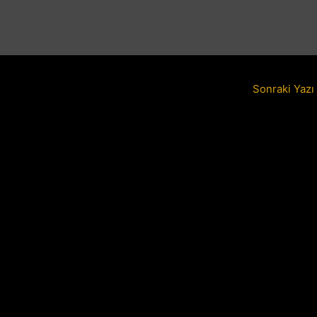
Sonraki Yazı