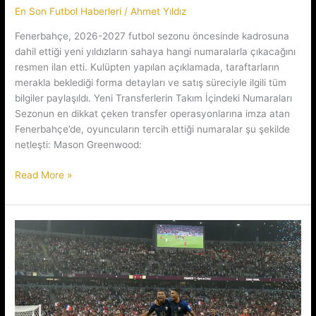
En Son Futbol Haberleri
/
Ahmet Yıldız
Fenerbahçe, 2026-2027 futbol sezonu öncesinde kadrosuna
dahil ettiği yeni yıldızların sahaya hangi numaralarla çıkacağını
resmen ilan etti. Kulüpten yapılan açıklamada, taraftarların
merakla beklediği forma detayları ve satış süreciyle ilgili tüm
bilgiler paylaşıldı. Yeni Transferlerin Takım İçindeki Numaraları
Sezonun en dikkat çeken transfer operasyonlarına imza atan
Fenerbahçe’de, oyuncuların tercih ettiği numaralar şu şekilde
netleşti: Mason Greenwood:
Sarı
Read More »
Lacivertli
Devde
Yeni
Yıldızların
Sırt
Numaraları
Belli
Oldu