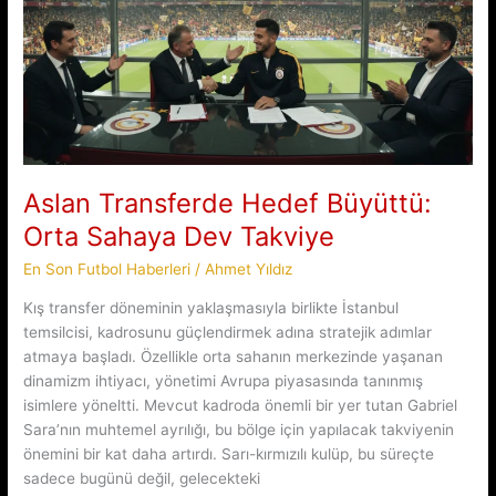
Aslan Transferde Hedef Büyüttü:
Orta Sahaya Dev Takviye
En Son Futbol Haberleri
/
Ahmet Yıldız
Kış transfer döneminin yaklaşmasıyla birlikte İstanbul
temsilcisi, kadrosunu güçlendirmek adına stratejik adımlar
atmaya başladı. Özellikle orta sahanın merkezinde yaşanan
dinamizm ihtiyacı, yönetimi Avrupa piyasasında tanınmış
isimlere yöneltti. Mevcut kadroda önemli bir yer tutan Gabriel
Sara’nın muhtemel ayrılığı, bu bölge için yapılacak takviyenin
önemini bir kat daha artırdı. Sarı-kırmızılı kulüp, bu süreçte
sadece bugünü değil, gelecekteki