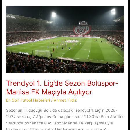
İçin
Dev
İkili
Baskı
Trendyol 1. Lig’de Sezon Boluspor-
Manisa FK Maçıyla Açılıyor
En Son Futbol Haberleri
/
Ahmet Yıldız
Sezonun ilk düdüğü Bolu’da çalacak Trendyol 1. Lig’in 2026-
2027 sezonu, 7 Ağustos Cuma günü saat 21.30’da Bolu Atatürk
Stadı’nda oynanacak Boluspor-Manisa FK karşılaşmasıyla
başlayacak. Türkiye Futbol Federasyonu’nun açıkladığı