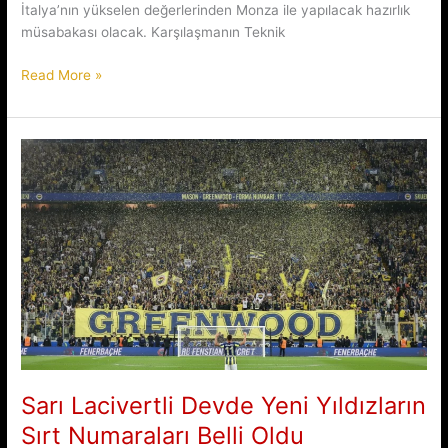
İtalya’nın yükselen değerlerinden Monza ile yapılacak hazırlık
müsabakası olacak. Karşılaşmanın Teknik
Cimbom
Read More »
Avusturya
Kampında
Monza
ile
Kozlarını
Paylaşıyor
Sarı Lacivertli Devde Yeni Yıldızların
Sırt Numaraları Belli Oldu