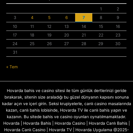
1
2
3
4
5
6
7
8
9
10
11
12
13
14
15
16
17
18
19
20
21
22
23
24
25
26
27
28
29
30
31
« Tem
Hovarda bahis ve casino sitesi ile tüm günlük dertlerinizi geride
bırakarak, sitenin size araladığı bu güzel dünyanın kapısını sonuna
kadar açın ve içeri girin. Seksi krupiyelerle, canlı casino masalarında
kazan, canlı bahis lobisinde, Hovarda TV ile canlı bahis yapın ve
kazanın. Bu sitede bahis ve casino oyunları oynatılmamaktadır.
Hovarda | Hovarda Bahis | Hovarda Casino | Hovarda Canlı Bahis |
Hovarda Canlı Casino | Hovarda TV | Hovarda Uygulama @2025-