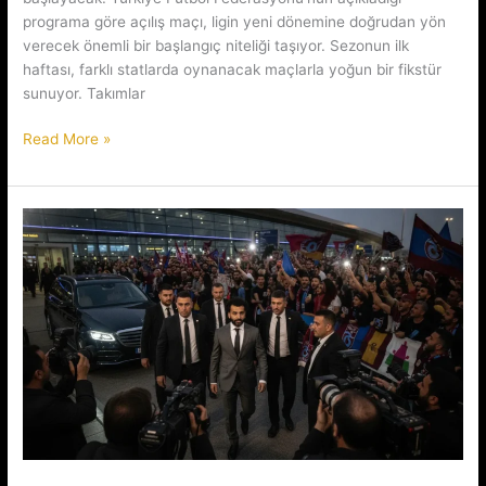
programa göre açılış maçı, ligin yeni dönemine doğrudan yön
verecek önemli bir başlangıç niteliği taşıyor. Sezonun ilk
haftası, farklı statlarda oynanacak maçlarla yoğun bir fikstür
sunuyor. Takımlar
Trendyol
Read More »
1.
Lig’de
Sezon
Boluspor-
Manisa
FK
Maçıyla
Açılıyor