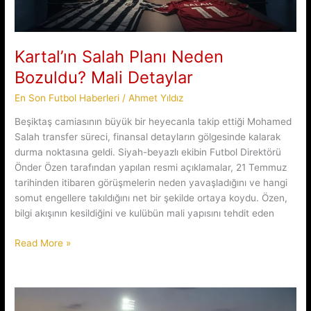
Kartal’ın Salah Planı Neden
Bozuldu? Mali Detaylar
En Son Futbol Haberleri
/
Ahmet Yıldız
Beşiktaş camiasının büyük bir heyecanla takip ettiği Mohamed
Salah transfer süreci, finansal detayların gölgesinde kalarak
durma noktasına geldi. Siyah-beyazlı ekibin Futbol Direktörü
Önder Özen tarafından yapılan resmi açıklamalar, 21 Temmuz
tarihinden itibaren görüşmelerin neden yavaşladığını ve hangi
somut engellere takıldığını net bir şekilde ortaya koydu. Özen,
bilgi akışının kesildiğini ve kulübün mali yapısını tehdit eden
Kartal’ın
Read More »
Salah
Planı
Neden
Bozuldu?