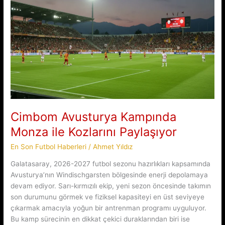
Mali
Detaylar
Cimbom Avusturya Kampında
Monza ile Kozlarını Paylaşıyor
En Son Futbol Haberleri
/
Ahmet Yıldız
Galatasaray, 2026-2027 futbol sezonu hazırlıkları kapsamında
Avusturya’nın Windischgarsten bölgesinde enerji depolamaya
devam ediyor. Sarı-kırmızılı ekip, yeni sezon öncesinde takımın
son durumunu görmek ve fiziksel kapasiteyi en üst seviyeye
çıkarmak amacıyla yoğun bir antrenman programı uyguluyor.
Bu kamp sürecinin en dikkat çekici duraklarından biri ise