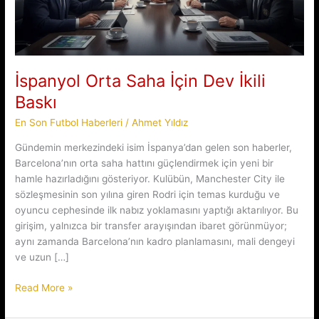
İspanyol Orta Saha İçin Dev İkili
Baskı
En Son Futbol Haberleri
/
Ahmet Yıldız
Gündemin merkezindeki isim İspanya’dan gelen son haberler,
Barcelona’nın orta saha hattını güçlendirmek için yeni bir
hamle hazırladığını gösteriyor. Kulübün, Manchester City ile
sözleşmesinin son yılına giren Rodri için temas kurduğu ve
oyuncu cephesinde ilk nabız yoklamasını yaptığı aktarılıyor. Bu
girişim, yalnızca bir transfer arayışından ibaret görünmüyor;
aynı zamanda Barcelona’nın kadro planlamasını, mali dengeyi
ve uzun […]
İspanyol
Read More »
Orta
Saha