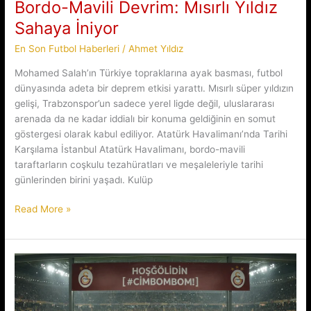
Bordo-Mavili Devrim: Mısırlı Yıldız
Sahaya İniyor
En Son Futbol Haberleri
/
Ahmet Yıldız
Mohamed Salah’ın Türkiye topraklarına ayak basması, futbol
dünyasında adeta bir deprem etkisi yarattı. Mısırlı süper yıldızın
gelişi, Trabzonspor’un sadece yerel ligde değil, uluslararası
arenada da ne kadar iddialı bir konuma geldiğinin en somut
göstergesi olarak kabul ediliyor. Atatürk Havalimanı’nda Tarihi
Karşılama İstanbul Atatürk Havalimanı, bordo-mavili
taraftarların coşkulu tezahüratları ve meşaleleriyle tarihi
günlerinden birini yaşadı. Kulüp
Bordo-
Read More »
Mavili
Devrim:
Mısırlı
Yıldız
Sahaya
İniyor