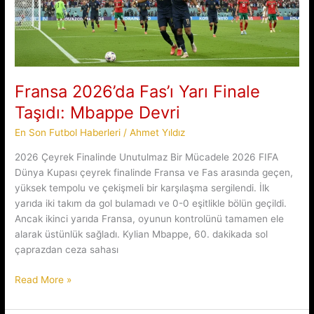
Fransa 2026’da Fas’ı Yarı Finale
Taşıdı: Mbappe Devri
En Son Futbol Haberleri
/
Ahmet Yıldız
2026 Çeyrek Finalinde Unutulmaz Bir Mücadele 2026 FIFA
Dünya Kupası çeyrek finalinde Fransa ve Fas arasında geçen,
yüksek tempolu ve çekişmeli bir karşılaşma sergilendi. İlk
yarıda iki takım da gol bulamadı ve 0-0 eşitlikle bölün geçildi.
Ancak ikinci yarıda Fransa, oyunun kontrolünü tamamen ele
alarak üstünlük sağladı. Kylian Mbappe, 60. dakikada sol
çaprazdan ceza sahası
Fransa
Read More »
2026’da
Fas’ı