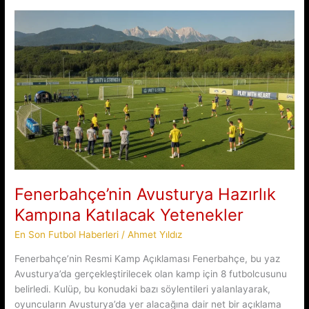
Yarı
Finale
Taşıdı:
Mbappe
Devri
Fenerbahçe’nin Avusturya Hazırlık
Kampına Katılacak Yetenekler
En Son Futbol Haberleri
/
Ahmet Yıldız
Fenerbahçe’nin Resmi Kamp Açıklaması Fenerbahçe, bu yaz
Avusturya’da gerçekleştirilecek olan kamp için 8 futbolcusunu
belirledi. Kulüp, bu konudaki bazı söylentileri yalanlayarak,
oyuncuların Avusturya’da yer alacağına dair net bir açıklama