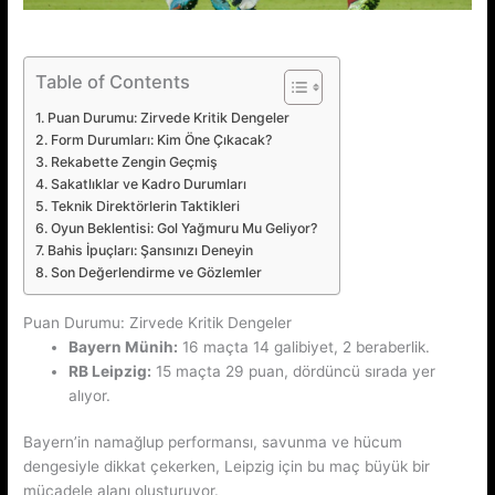
Table of Contents
Puan Durumu: Zirvede Kritik Dengeler
Form Durumları: Kim Öne Çıkacak?
Rekabette Zengin Geçmiş
Sakatlıklar ve Kadro Durumları
Teknik Direktörlerin Taktikleri
Oyun Beklentisi: Gol Yağmuru Mu Geliyor?
Bahis İpuçları: Şansınızı Deneyin
Son Değerlendirme ve Gözlemler
Puan Durumu: Zirvede Kritik Dengeler
Bayern Münih:
16 maçta 14 galibiyet, 2 beraberlik.
RB Leipzig:
15 maçta 29 puan, dördüncü sırada yer
alıyor.
Bayern’in namağlup performansı, savunma ve hücum
dengesiyle dikkat çekerken, Leipzig için bu maç büyük bir
mücadele alanı oluşturuyor.