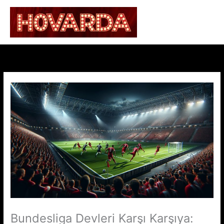
İçeriğe
atla
Bundesliga Devleri Karşı Karşıya: