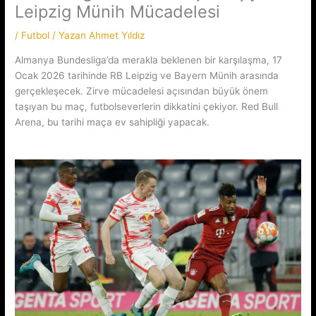
Leipzig Münih Mücadelesi
/
Futbol
/ Yazan
Ahmet Yıldız
Almanya Bundesliga’da merakla beklenen bir karşılaşma, 17
Ocak 2026 tarihinde RB Leipzig ve Bayern Münih arasında
gerçekleşecek. Zirve mücadelesi açısından büyük önem
taşıyan bu maç, futbolseverlerin dikkatini çekiyor. Red Bull
Arena, bu tarihi maça ev sahipliği yapacak.