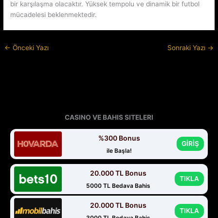
bir karşılaşma olacaktır. Yüksek tempolu ve dinamik bir futbol
mücadelesi beklenmektedir.
←
Önceki Yazı
Sonraki Yazı
→
CASINO VE BAHIS SITELERI
%300 Bonus
GİRİŞ
ile Başla!
20.000 TL Bonus
TIKLA
5000 TL Bedava Bahis
20.000 TL Bonus
TIKLA
3000 TL Bedava Bahis