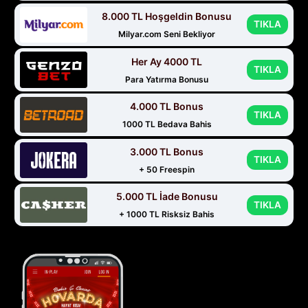
8.000 TL Hoşgeldin Bonusu
TIKLA
Milyar.com Seni Bekliyor
Her Ay 4000 TL
TIKLA
Para Yatırma Bonusu
4.000 TL Bonus
TIKLA
1000 TL Bedava Bahis
3.000 TL Bonus
TIKLA
+ 50 Freespin
5.000 TL İade Bonusu
TIKLA
+ 1000 TL Risksiz Bahis