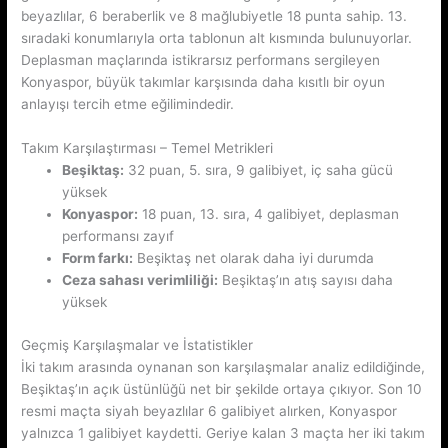
beyazlılar, 6 beraberlik ve 8 mağlubiyetle 18 punta sahip. 13.
sıradaki konumlarıyla orta tablonun alt kısmında bulunuyorlar.
Deplasman maçlarında istikrarsız performans sergileyen
Konyaspor, büyük takımlar karşısında daha kısıtlı bir oyun
anlayışı tercih etme eğilimindedir.
Takım Karşılaştırması – Temel Metrikleri
Beşiktaş:
32 puan, 5. sıra, 9 galibiyet, iç saha gücü
yüksek
Konyaspor:
18 puan, 13. sıra, 4 galibiyet, deplasman
performansı zayıf
Form farkı:
Beşiktaş net olarak daha iyi durumda
Ceza sahası verimliliği:
Beşiktaş’ın atış sayısı daha
yüksek
Geçmiş Karşılaşmalar ve İstatistikler
İki takım arasında oynanan son karşılaşmalar analiz edildiğinde,
Beşiktaş’ın açık üstünlüğü net bir şekilde ortaya çıkıyor. Son 10
resmi maçta siyah beyazlılar 6 galibiyet alırken, Konyaspor
yalnızca 1 galibiyet kaydetti. Geriye kalan 3 maçta her iki takım