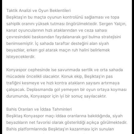
Taktik Analizi ve Oyun Beklentileri
Beşiktaş’ın bu maçta oyunun kontrolünü sağlaması ve topa
sahiplik oranını yüksek tutması öngörülmektedir. Sergen Yalçın,
kanat oyuncularının hızlı ataklarından ve ceza sahası
çevresindeki baskısından faydalanarak gol bulma stratejisini
benimsemiştir. İç sahada taraftar desteğini alan siyah
beyazlılar, erken gol atarak maçın ruh halini belirlemek
isteyeceklerdir.
Konyaspor cephesinde ise savunmada sertlik ve orta sahada
mücadele öncelikli olacaktır. Konuk ekip, Beşiktaş’ın pas
trafiğini kesmeye ve hızlı kontra atakların sayısını artırmaya
çalışacak. Deplasmanda gol yemeyen bir oyun ortaya koyması
durumunda, Konyaspor için iyi bir sonuç sayılacaktır.
Bahis Oranları ve İddaa Tahminleri
Beşiktaş Konyaspor maçı iddaa oranlarına bakıldığında, siyah
beyazlıların net favorisi olarak gösterildiği açıkça görülmektedir.
Bahis platformlarında Beşiktaş’ın kazanması için sunulan