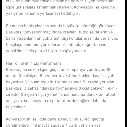
kritik bir puan mücadelesi anlamına geliyor. Siyah beyazlılar
ligde üst sıralara tırmanmak isterken, Konyaspor ise kendine
yakışır bir konuma yerleşmeyi hedefliyor.
Bu maçın bahis piyasasında da büyük ilgi gördüğü görülüyor.
Beşiktaş Konyaspor maç iddaa oranları, futbolseverlerin ve
bahis yapanların en çok araştırdığı konular arasında yer alıyor.
Karşılaşmanın tüm yönlerini analiz etmek, doğru tahmin
yapabilmek için gerekli bilgileri sağlayacaktır.
Her İki Takımın Lig Performansı
Beşiktaş bu sezon ligde güçlü bir kampanya yürütüyor. 18
maçta 9 galibiyet, 5 beraberlik ve 4 mağlubiyet kayıtlı siyah
beyazlılar 32 puan topladı. Lig tablosunda 5. sırada yer alan
Beşiktaş, iç sahasındaki performansıyla dikkat çekiyor. Teknik
direktör Sergen Yalçın yönetiminde hücuma dönük bir futbol
anlayışını benimseyen ekip, taraftar desteğiyle daha da
güçleniyor.
Konyaspor’un ise ligde daha zorlayıcı bir süreci geçtiği
görülmektedir. 18 maçta sadece 4 galibiyet alan yeşil