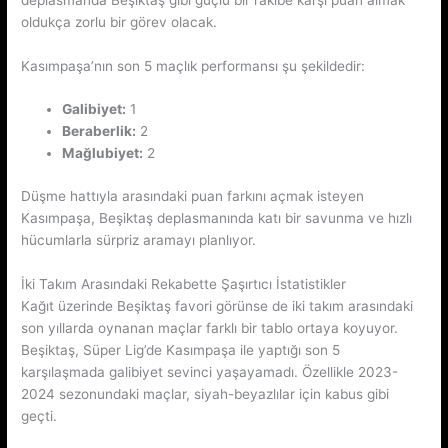
oldukça zorlu bir görev olacak.
Kasımpaşa’nın son 5 maçlık performansı şu şekildedir:
Galibiyet:
1
Beraberlik:
2
Mağlubiyet:
2
Düşme hattıyla arasındaki puan farkını açmak isteyen
Kasımpaşa, Beşiktaş deplasmanında katı bir savunma ve hızlı
hücumlarla sürpriz aramayı planlıyor.
İki Takım Arasındaki Rekabette Şaşırtıcı İstatistikler
Kağıt üzerinde Beşiktaş favori görünse de iki takım arasındaki
son yıllarda oynanan maçlar farklı bir tablo ortaya koyuyor.
Beşiktaş, Süper Lig’de Kasımpaşa ile yaptığı son 5
karşılaşmada galibiyet sevinci yaşayamadı. Özellikle 2023-
2024 sezonundaki maçlar, siyah-beyazlılar için kabus gibi
geçti.