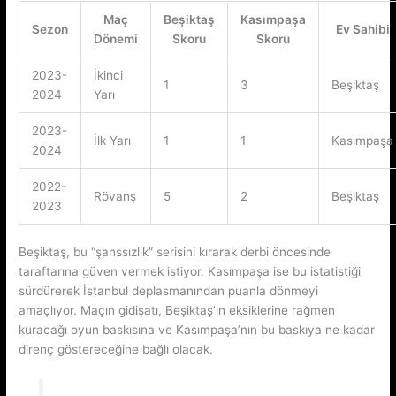
Maç
Beşiktaş
Kasımpaşa
Sezon
Ev Sahibi
Dönemi
Skoru
Skoru
2023-
İkinci
1
3
Beşiktaş
2024
Yarı
2023-
İlk Yarı
1
1
Kasımpaşa
2024
2022-
Rövanş
5
2
Beşiktaş
2023
Beşiktaş, bu “şanssızlık” serisini kırarak derbi öncesinde
taraftarına güven vermek istiyor. Kasımpaşa ise bu istatistiği
sürdürerek İstanbul deplasmanından puanla dönmeyi
amaçlıyor. Maçın gidişatı, Beşiktaş’ın eksiklerine rağmen
kuracağı oyun baskısına ve Kasımpaşa’nın bu baskıya ne kadar
direnç göstereceğine bağlı olacak.