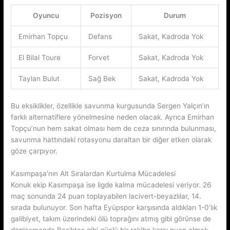
Oyuncu
Pozisyon
Durum
Emirhan Topçu
Defans
Sakat, Kadroda Yok
El Bilal Toure
Forvet
Sakat, Kadroda Yok
Taylan Bulut
Sağ Bek
Sakat, Kadroda Yok
Bu eksiklikler, özellikle savunma kurgusunda Sergen Yalçın’ın
farklı alternatiflere yönelmesine neden olacak. Ayrıca Emirhan
Topçu’nun hem sakat olması hem de ceza sınırında bulunması,
savunma hattındaki rotasyonu daraltan bir diğer etken olarak
göze çarpıyor.
Kasımpaşa’nın Alt Sıralardan Kurtulma Mücadelesi
Konuk ekip Kasımpaşa ise ligde kalma mücadelesi veriyor. 26
maç sonunda 24 puan toplayabilen lacivert-beyazlılar, 14.
sırada bulunuyor. Son hafta Eyüpspor karşısında aldıkları 1-0’lık
galibiyet, takım üzerindeki ölü toprağını atmış gibi görünse de
deplasmanda Beşiktaş gibi güçlü bir rakibe karşı puan almak