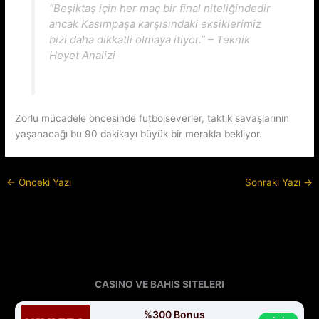
“Beşiktaş için her maç bir final niteliğindedir
ancak Kasımpaşa karşısındaki eksiklerimiz
bizi daha dikkatli olmaya itiyor.” – Teknik
Heyet Analizi
Zorlu mücadele öncesinde futbolseverler, taktik savaşlarının
yaşanacağı bu 90 dakikayı büyük bir merakla bekliyor.
←
Önceki Yazı
Sonraki Yazı
→
CASINO VE BAHIS SITELERI
%300 Bonus