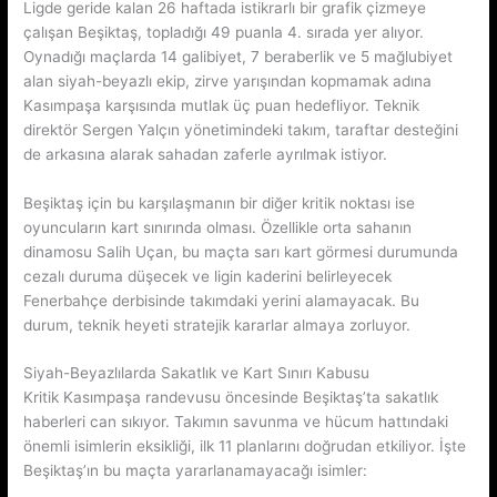
Ligde geride kalan 26 haftada istikrarlı bir grafik çizmeye
çalışan Beşiktaş, topladığı 49 puanla 4. sırada yer alıyor.
Oynadığı maçlarda 14 galibiyet, 7 beraberlik ve 5 mağlubiyet
alan siyah-beyazlı ekip, zirve yarışından kopmamak adına
Kasımpaşa karşısında mutlak üç puan hedefliyor. Teknik
direktör Sergen Yalçın yönetimindeki takım, taraftar desteğini
de arkasına alarak sahadan zaferle ayrılmak istiyor.
Beşiktaş için bu karşılaşmanın bir diğer kritik noktası ise
oyuncuların kart sınırında olması. Özellikle orta sahanın
dinamosu Salih Uçan, bu maçta sarı kart görmesi durumunda
cezalı duruma düşecek ve ligin kaderini belirleyecek
Fenerbahçe derbisinde takımdaki yerini alamayacak. Bu
durum, teknik heyeti stratejik kararlar almaya zorluyor.
Siyah-Beyazlılarda Sakatlık ve Kart Sınırı Kabusu
Kritik Kasımpaşa randevusu öncesinde Beşiktaş’ta sakatlık
haberleri can sıkıyor. Takımın savunma ve hücum hattındaki
önemli isimlerin eksikliği, ilk 11 planlarını doğrudan etkiliyor. İşte
Beşiktaş’ın bu maçta yararlanamayacağı isimler: