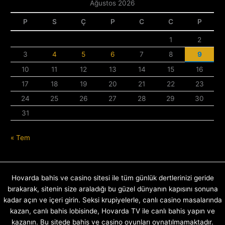
Ağustos 2026
P
S
Ç
P
C
C
P
1
2
3
4
5
6
7
8
9
10
11
12
13
14
15
16
17
18
19
20
21
22
23
24
25
26
27
28
29
30
31
« Tem
Hovarda bahis ve casino sitesi ile tüm günlük dertlerinizi geride
bırakarak, sitenin size araladığı bu güzel dünyanın kapısını sonuna
kadar açın ve içeri girin. Seksi krupiyelerle, canlı casino masalarında
kazan, canlı bahis lobisinde, Hovarda TV ile canlı bahis yapın ve
kazanın. Bu sitede bahis ve casino oyunları oynatılmamaktadır.