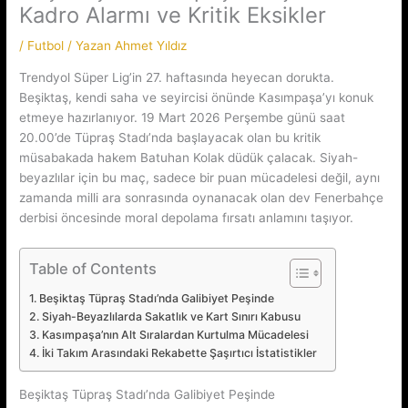
Kadro Alarmı ve Kritik Eksikler
/
Futbol
/ Yazan
Ahmet Yıldız
Trendyol Süper Lig’in 27. haftasında heyecan dorukta.
Beşiktaş, kendi saha ve seyircisi önünde Kasımpaşa’yı konuk
etmeye hazırlanıyor. 19 Mart 2026 Perşembe günü saat
20.00’de Tüpraş Stadı’nda başlayacak olan bu kritik
müsabakada hakem Batuhan Kolak düdük çalacak. Siyah-
beyazlılar için bu maç, sadece bir puan mücadelesi değil, aynı
zamanda milli ara sonrasında oynanacak olan dev Fenerbahçe
derbisi öncesinde moral depolama fırsatı anlamını taşıyor.
Table of Contents
Beşiktaş Tüpraş Stadı’nda Galibiyet Peşinde
Siyah-Beyazlılarda Sakatlık ve Kart Sınırı Kabusu
Kasımpaşa’nın Alt Sıralardan Kurtulma Mücadelesi
İki Takım Arasındaki Rekabette Şaşırtıcı İstatistikler
Beşiktaş Tüpraş Stadı’nda Galibiyet Peşinde