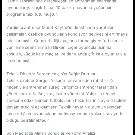
Demir Tesisleri’nde gerçekleştirilen antrenman seansında,
oyuncular yaklaşık 1 saat 10 dakika boyunca yoğun bir
programa tabi tutulmuştur.
Yardımcı antrenör Murat Kaytaz’ın direktifinde yürütülen
çalışmalar, özellikle oyuncuların kondisyon seviyesini artırmaya
odaklanmıştır. Gençlerbirliği maçında forma giyen futbolcular
yenileme seanslarına katılırken, diğer oyuncular ısınma
koşuları, küçük kale maçları ve dar alanda çift kale oyunlarıyla
hazırlanmıştır.
Teknik Direktör Sergen Yalçın’ın Sağlık Durumu
Teknik direktör Sergen Yalçın’ın devam eden rahatsızlığı
nedeniyle antrenman süreci yardımcı antrenör tarafından
yönetilmektedir. Beşiktaş kulüp yönetimi, Yalçın’ın tedavi
sürecine odaklanırken futbolcuların hazırlıklarının aynı disiplinle
devam ettiğini açıklamıştır. Teknik heyetin durumu yakından
takip ettiği ve oyuncuların motivasyonunun yüksek seviyede
olduğu belirtilmektedir.
Son Maçlarda Alınan Sonuçlar ve Form Analizi