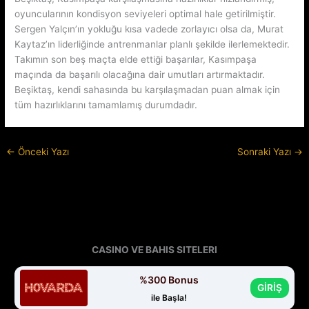
oyuncularının kondisyon seviyeleri optimal hale getirilmiştir.
Sergen Yalçın’ın yokluğu kısa vadede zorlayıcı olsa da, Murat
Kaytaz’ın liderliğinde antrenmanlar planlı şekilde ilerlemektedir.
Takımın son beş maçta elde ettiği başarılar, Kasımpaşa
maçında da başarılı olacağına dair umutları artırmaktadır.
Beşiktaş, kendi sahasında bu karşılaşmadan puan almak için
tüm hazırlıklarını tamamlamış durumdadır.
←
Önceki Yazı
Sonraki Yazı
→
CASINO VE BAHIS SITELERI
%300 Bonus
GİRİŞ
ile Başla!