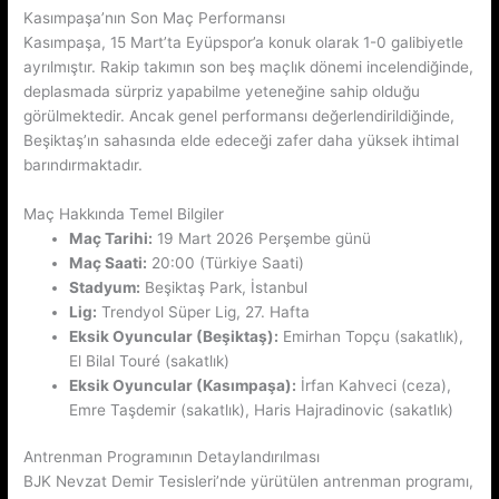
Kasımpaşa’nın Son Maç Performansı
Kasımpaşa, 15 Mart’ta Eyüpspor’a konuk olarak 1-0 galibiyetle
ayrılmıştır. Rakip takımın son beş maçlık dönemi incelendiğinde,
deplasmada sürpriz yapabilme yeteneğine sahip olduğu
görülmektedir. Ancak genel performansı değerlendirildiğinde,
Beşiktaş’ın sahasında elde edeceği zafer daha yüksek ihtimal
barındırmaktadır.
Maç Hakkında Temel Bilgiler
Maç Tarihi:
19 Mart 2026 Perşembe günü
Maç Saati:
20:00 (Türkiye Saati)
Stadyum:
Beşiktaş Park, İstanbul
Lig:
Trendyol Süper Lig, 27. Hafta
Eksik Oyuncular (Beşiktaş):
Emirhan Topçu (sakatlık),
El Bilal Touré (sakatlık)
Eksik Oyuncular (Kasımpaşa):
İrfan Kahveci (ceza),
Emre Taşdemir (sakatlık), Haris Hajradinovic (sakatlık)
Antrenman Programının Detaylandırılması
BJK Nevzat Demir Tesisleri’nde yürütülen antrenman programı,