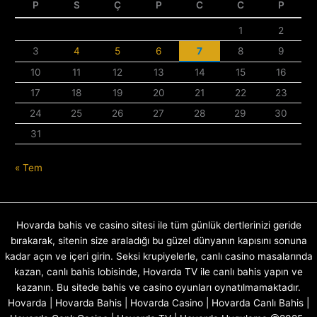
P
S
Ç
P
C
C
P
1
2
3
4
5
6
7
8
9
10
11
12
13
14
15
16
17
18
19
20
21
22
23
24
25
26
27
28
29
30
31
« Tem
Hovarda bahis ve casino sitesi ile tüm günlük dertlerinizi geride
bırakarak, sitenin size araladığı bu güzel dünyanın kapısını sonuna
kadar açın ve içeri girin. Seksi krupiyelerle, canlı casino masalarında
kazan, canlı bahis lobisinde, Hovarda TV ile canlı bahis yapın ve
kazanın. Bu sitede bahis ve casino oyunları oynatılmamaktadır.
Hovarda | Hovarda Bahis | Hovarda Casino | Hovarda Canlı Bahis |