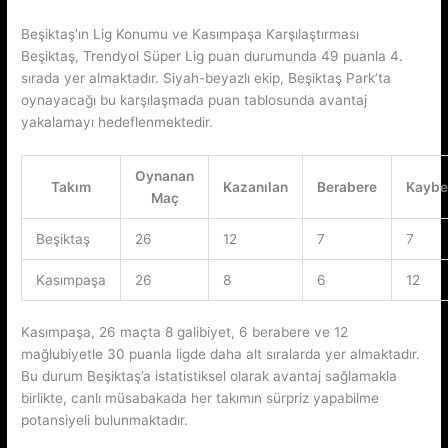
Beşiktaş’ın Lig Konumu ve Kasımpaşa Karşılaştırması
Beşiktaş, Trendyol Süper Lig puan durumunda 49 puanla 4.
sırada yer almaktadır. Siyah-beyazlı ekip, Beşiktaş Park’ta
oynayacağı bu karşılaşmada puan tablosunda avantaj
yakalamayı hedeflenmektedir.
Oynanan
Takım
Kazanılan
Berabere
Kaybe
Maç
Beşiktaş
26
12
7
7
Kasımpaşa
26
8
6
12
Kasımpaşa, 26 maçta 8 galibiyet, 6 berabere ve 12
mağlubiyetle 30 puanla ligde daha alt sıralarda yer almaktadır.
Bu durum Beşiktaş’a istatistiksel olarak avantaj sağlamakla
birlikte, canlı müsabakada her takımın sürpriz yapabilme
potansiyeli bulunmaktadır.