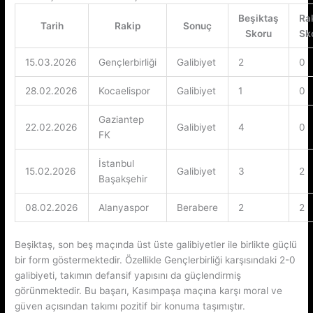
Beşiktaş
Ra
Tarih
Rakip
Sonuç
Skoru
Sk
15.03.2026
Gençlerbirliği
Galibiyet
2
0
28.02.2026
Kocaelispor
Galibiyet
1
0
Gaziantep
22.02.2026
Galibiyet
4
0
FK
İstanbul
15.02.2026
Galibiyet
3
2
Başakşehir
08.02.2026
Alanyaspor
Berabere
2
2
Beşiktaş, son beş maçında üst üste galibiyetler ile birlikte güçlü
bir form göstermektedir. Özellikle Gençlerbirliği karşısındaki 2-0
galibiyeti, takımın defansif yapısını da güçlendirmiş
görünmektedir. Bu başarı, Kasımpaşa maçına karşı moral ve
güven açısından takımı pozitif bir konuma taşımıştır.