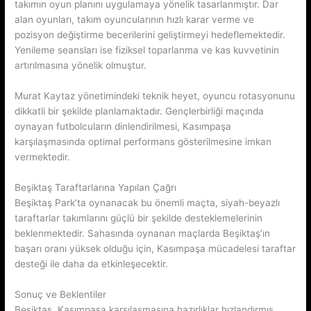
takımın oyun planını uygulamaya yönelik tasarlanmıştır. Dar
alan oyunları, takım oyuncularının hızlı karar verme ve
pozisyon değiştirme becerilerini geliştirmeyi hedeflemektedir.
Yenileme seansları ise fiziksel toparlanma ve kas kuvvetinin
artırılmasına yönelik olmuştur.
Murat Kaytaz yönetimindeki teknik heyet, oyuncu rotasyonunu
dikkatli bir şekilde planlamaktadır. Gençlerbirliği maçında
oynayan futbolcuların dinlendirilmesi, Kasımpaşa
karşılaşmasında optimal performans gösterilmesine imkan
vermektedir.
Beşiktaş Taraftarlarına Yapılan Çağrı
Beşiktaş Park’ta oynanacak bu önemli maçta, siyah-beyazlı
taraftarlar takımlarını güçlü bir şekilde desteklemelerinin
beklenmektedir. Sahasında oynanan maçlarda Beşiktaş’ın
başarı oranı yüksek olduğu için, Kasımpaşa mücadelesi taraftar
desteği ile daha da etkinleşecektir.
Sonuç ve Beklentiler
Beşiktaş, Kasımpaşa karşılaşmasına hazırlıklar hızlandırmış,