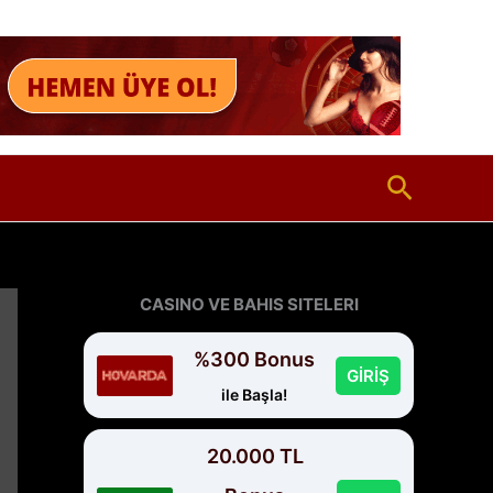
Arama
CASINO VE BAHIS SITELERI
%300 Bonus
GİRİŞ
ile Başla!
20.000 TL