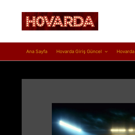
İçeriğe
atla
Ana Sayfa
Hovarda Giriş Güncel
Hovarda 