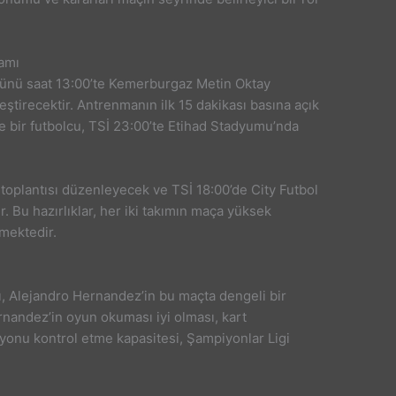
amı
 günü saat 13:00’te Kemerburgaz Metin Oktay
ştirecektir. Antrenmanın ilk 15 dakikası basına açık
e bir futbolcu, TSİ 23:00’te Etihad Stadyumu’nda
toplantısı düzenleyecek ve TSİ 18:00’de City Futbol
. Bu hazırlıklar, her iki takımın maça yüksek
rmektedir.
, Alejandro Hernandez’in bu maçta dengeli bir
nandez’in oyun okuması iyi olması, kart
iyonu kontrol etme kapasitesi, Şampiyonlar Ligi