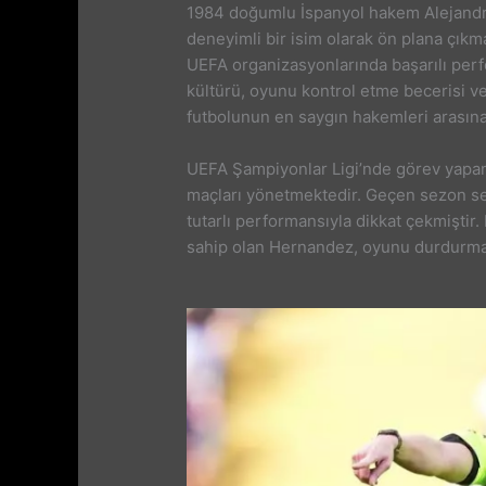
1984 doğumlu İspanyol hakem Alejandr
deneyimli bir isim olarak ön plana çıkm
UEFA organizasyonlarında başarılı perf
kültürü, oyunu kontrol etme becerisi ve 
futbolunun en saygın hakemleri arasına 
UEFA Şampiyonlar Ligi’nde görev yapan
maçları yönetmektedir. Geçen sezon se
tutarlı performansıyla dikkat çekmiştir
sahip olan Hernandez, oyunu durdurma o