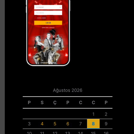
Ağustos 2026
P
S
Ç
P
C
C
P
1
2
3
4
5
6
7
8
9
10
11
12
13
14
15
16