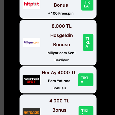
TIK
Bonus
LA
+ 100 Freespin
8.000 TL
Hoşgeldin
TI
KL
Bonusu
A
Milyar.com Seni
Bekliyor
Her Ay 4000 TL
TIKL
Para Yatırma
A
Bonusu
4.000 TL
Bonus
TIKL
A