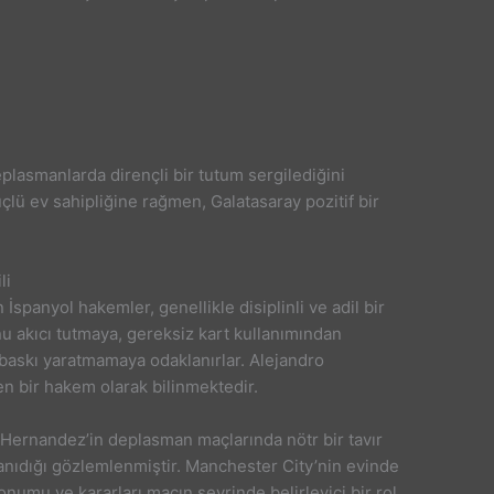
deplasmanlarda dirençli bir tutum sergilediğini
çlü ev sahipliğine rağmen, Galatasaray pozitif bir
li
spanyol hakemler, genellikle disiplinli ve adil bir
u akıcı tutmaya, gereksiz kart kullanımından
baskı yaratmamaya odaklanırlar. Alejandro
n bir hakem olarak bilinmektedir.
Hernandez’in deplasman maçlarında nötr bir tavır
 tanıdığı gözlemlenmiştir. Manchester City’nin evinde
umu ve kararları maçın seyrinde belirleyici bir rol