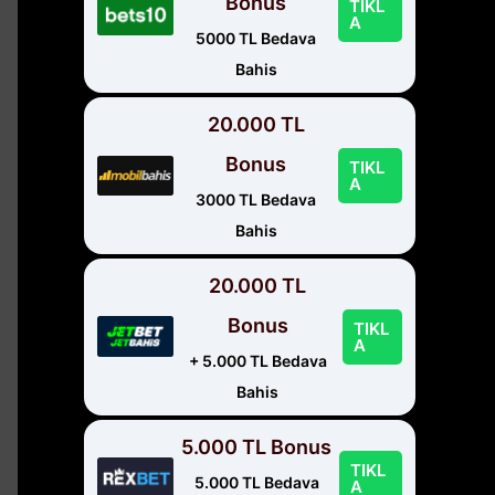
Bonus
TIKL
A
5000 TL Bedava
Bahis
20.000 TL
Bonus
TIKL
A
3000 TL Bedava
Bahis
20.000 TL
Bonus
TIKL
A
+ 5.000 TL Bedava
Bahis
5.000 TL Bonus
TIKL
5.000 TL Bedava
A