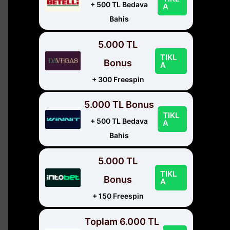
+ 500 TL Bedava
A
Bahis
5.000 TL
TIKL
Bonus
A
+ 300 Freespin
5.000 TL Bonus
TIKL
+ 500 TL Bedava
A
Bahis
5.000 TL
TIKL
Bonus
A
+ 150 Freespin
Toplam 6.000 TL