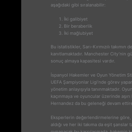
aşağıdaki gibi sıralanabilir:
İki galibiyet
Bir beraberlik
İki mağlubiyet
Bu istatistikler, Sarı-Kırmızılı takımın 
kanıtlamaktadır. Manchester City’nin gü
sonuç almaya kapasitesi vardır.
İspanyol Hakemler ve Oyun Yönetim Sti
UEFA Şampiyonlar Ligi’nde görev yapan İ
yönetim anlayışıyla tanınmaktadır. Oyun
kaçınmaya ve oyuncular üzerinde aşırı 
Hernandez da bu geleneği devam ettire
Eksperlerin değerlendirmelerine göre, 
aldığı ve her iki takıma da eşit şanslar
oynanacak bu karşılaşmada, hakemin kon