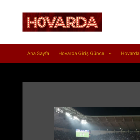
İçeriğe
atla
Ana Sayfa
Hovarda Giriş Güncel
Hovarda 