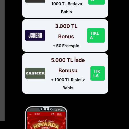
1000 TL Bedava
Bahis
3.000 TL
TIKL
Bonus
A
+ 50 Freespin
5.000 TL İade
Bonusu
TIK
LA
+ 1000 TL Risksiz
Bahis