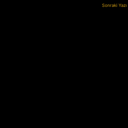
Sonraki Yazı