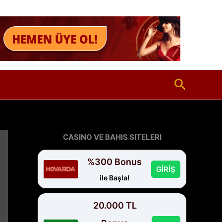
Arama
CASINO VE BAHIS SITELERI
%300 Bonus
GİRİŞ
ile Başla!
20.000 TL