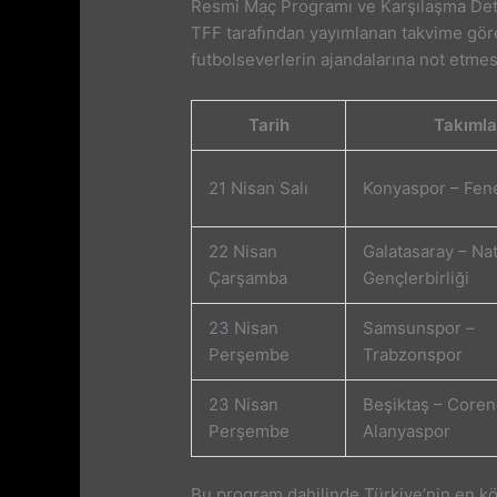
Resmi Maç Programı ve Karşılaşma Det
TFF tarafından yayımlanan takvime göre
futbolseverlerin ajandalarına not etme
Tarih
Takımla
21 Nisan Salı
Konyaspor – Fen
22 Nisan
Galatasaray – Na
Çarşamba
Gençlerbirliği
23 Nisan
Samsunspor –
Perşembe
Trabzonspor
23 Nisan
Beşiktaş – Core
Perşembe
Alanyaspor
Bu program dahilinde Türkiye’nin en kö