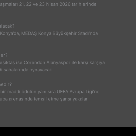
ılaşmaları 21, 22 ve 23 Nisan 2026 tarihlerinde
ılacak?
i Konya’da, MEDAŞ Konya Büyükşehir Stadı’nda
ler?
 Beşiktaş ise Corendon Alanyaspor ile karşı karşıya
di sahalarında oynayacak.
nedir?
bir maddi ödülün yanı sıra UEFA Avrupa Ligi’ne
rupa arenasında temsil etme şansı yakalar.