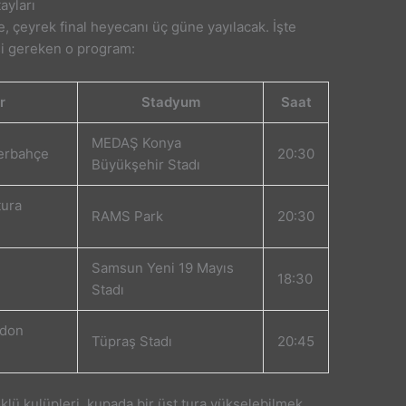
ayları
, çeyrek final heyecanı üç güne yayılacak. İşte
si gereken o program:
r
Stadyum
Saat
MEDAŞ Konya
erbahçe
20:30
Büyükşehir Stadı
tura
RAMS Park
20:30
Samsun Yeni 19 Mayıs
18:30
Stadı
ndon
Tüpraş Stadı
20:45
klü kulüpleri, kupada bir üst tura yükselebilmek