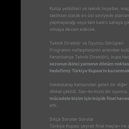
Kulüp yetkilileri ve teknik heyetler, m
taktiksel olarak en üst seviyede planla
yapmayacağı veya tam kadro sahaya çı
olmaya devam edecek.
Teknik Direktör ve Oyuncu Görüşleri
Programın netleşmesinin ardından kulü
Fenerbahçe Teknik Direktörü, kupa hedef
sezonun ikinci yarısının dönüm noktas
hedefimiz Türkiye Kupası’nı kazanma
Galatasaray kampından gelen bir diğer
dikkat çekildi. Sarı-kırmızılı bir oyuncu
mücadele bizim için büyük final hava
etti.
Sıkça Sorulan Sorular
Türkiye Kupası çeyrek final maçları n