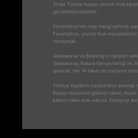
Ziraat Türkiye Kupası çeyrek final karş
gerçekleştirilecektir.
Fenerbahçe’nin maçı hangi şehirde yap
Fenerbahçe, çeyrek final mücadelesin
oynayacak.
Galatasaray ve Beşiktaş’ın rakipleri kim
Galatasaray, Natura Gençlerbirliği ile;
gelecek. Her iki takım da maçlarını ken
Türkiye Kupası’nı kazanmanın avantajı 
Kupayı müzesine götüren takım, büyük 
katılım hakkı elde ederek Türkiye’yi Av