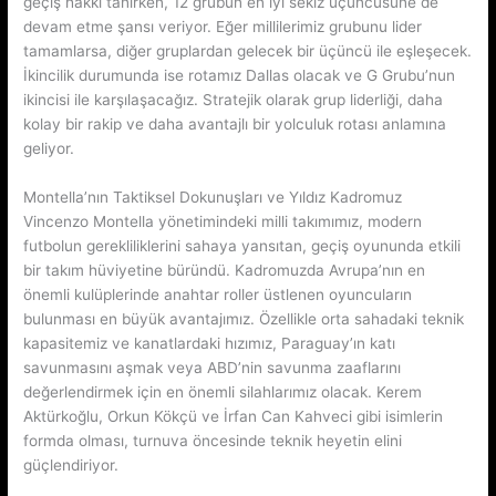
geçiş hakkı tanırken, 12 grubun en iyi sekiz üçüncüsüne de
devam etme şansı veriyor. Eğer millilerimiz grubunu lider
tamamlarsa, diğer gruplardan gelecek bir üçüncü ile eşleşecek.
İkincilik durumunda ise rotamız Dallas olacak ve G Grubu’nun
ikincisi ile karşılaşacağız. Stratejik olarak grup liderliği, daha
kolay bir rakip ve daha avantajlı bir yolculuk rotası anlamına
geliyor.
Montella’nın Taktiksel Dokunuşları ve Yıldız Kadromuz
Vincenzo Montella yönetimindeki milli takımımız, modern
futbolun gerekliliklerini sahaya yansıtan, geçiş oyununda etkili
bir takım hüviyetine büründü. Kadromuzda Avrupa’nın en
önemli kulüplerinde anahtar roller üstlenen oyuncuların
bulunması en büyük avantajımız. Özellikle orta sahadaki teknik
kapasitemiz ve kanatlardaki hızımız, Paraguay’ın katı
savunmasını aşmak veya ABD’nin savunma zaaflarını
değerlendirmek için en önemli silahlarımız olacak. Kerem
Aktürkoğlu, Orkun Kökçü ve İrfan Can Kahveci gibi isimlerin
formda olması, turnuva öncesinde teknik heyetin elini
güçlendiriyor.