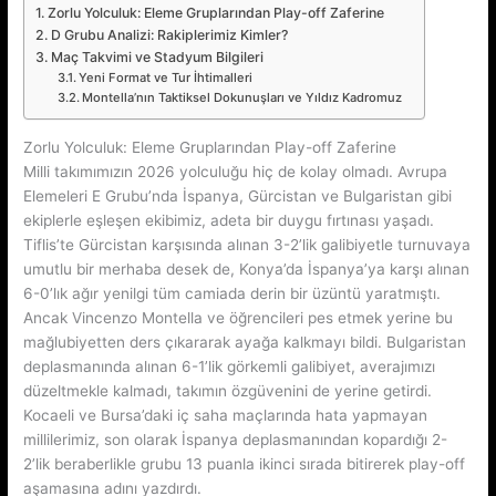
Zorlu Yolculuk: Eleme Gruplarından Play-off Zaferine
D Grubu Analizi: Rakiplerimiz Kimler?
Maç Takvimi ve Stadyum Bilgileri
Yeni Format ve Tur İhtimalleri
Montella’nın Taktiksel Dokunuşları ve Yıldız Kadromuz
Zorlu Yolculuk: Eleme Gruplarından Play-off Zaferine
Milli takımımızın 2026 yolculuğu hiç de kolay olmadı. Avrupa
Elemeleri E Grubu’nda İspanya, Gürcistan ve Bulgaristan gibi
ekiplerle eşleşen ekibimiz, adeta bir duygu fırtınası yaşadı.
Tiflis’te Gürcistan karşısında alınan 3-2’lik galibiyetle turnuvaya
umutlu bir merhaba desek de, Konya’da İspanya’ya karşı alınan
6-0’lık ağır yenilgi tüm camiada derin bir üzüntü yaratmıştı.
Ancak Vincenzo Montella ve öğrencileri pes etmek yerine bu
mağlubiyetten ders çıkararak ayağa kalkmayı bildi. Bulgaristan
deplasmanında alınan 6-1’lik görkemli galibiyet, averajımızı
düzeltmekle kalmadı, takımın özgüvenini de yerine getirdi.
Kocaeli ve Bursa’daki iç saha maçlarında hata yapmayan
millilerimiz, son olarak İspanya deplasmanından kopardığı 2-
2’lik beraberlikle grubu 13 puanla ikinci sırada bitirerek play-off
aşamasına adını yazdırdı.