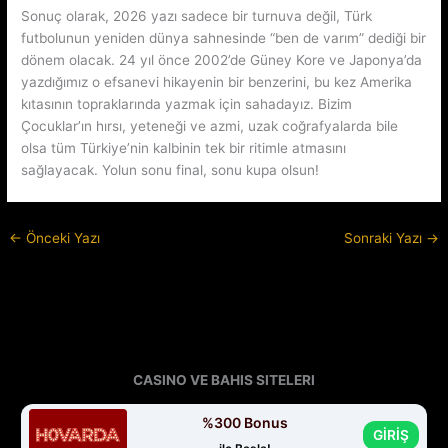
Sonuç olarak, 2026 yazı sadece bir turnuva değil, Türk
futbolunun yeniden dünya sahnesinde “ben de varım” dediği bir
dönem olacak. 24 yıl önce 2002’de Güney Kore ve Japonya’da
yazdığımız o efsanevi hikayenin bir benzerini, bu kez Amerika
kıtasının topraklarında yazmak için sahadayız. Bizim
Çocuklar’ın hırsı, yeteneği ve azmi, uzak coğrafyalarda bile
olsa tüm Türkiye’nin kalbinin tek bir ritimle atmasını
sağlayacak. Yolun sonu final, sonu kupa olsun!
←
Önceki Yazı
Sonraki Yazı
→
CASINO VE BAHIS SITELERI
%300 Bonus
GİRİŞ