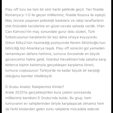
Play-off turu ise tam bir sinir harbi şeklinde geçti. Yarı finalde
Romanya’yı 1-0 ile geçen millilerimiz, finalde Kosova ile eşleşti.
Maç öncesi yaşanan psikolojik baskılara ve rakip taraftarların
otel önündeki tacizlerine en güzel cevabı sahada verdik. İrfan
Can Kahveci’nin maç sonundaki gurur dolu sözleri, Türk
futbolcusunun karakterini bir kez daha ortaya koyuyordu.
Orkun Kökçü’nün hazırladığı pozisyonda Kerem Aktürkoğlu’nun
bitiriciliği bizi Amerika’ya taşıdı. Play-off sürecini gol yemeden
tamamlayan defans hattımız, turnuva öncesinde en büyük
güvencemiz haline geldi. İstanbul Havalimanı’nda sabaha karşı
binlerce kişinin katılımıyla gerçekleşen karşılama töreni,
turnuva coşkusunun Türkiye’de ne kadar büyük bir karşılığı
olduğunu kanıtlar nitelikteydi.
D Grubu Analizi: Rakiplerimiz Kimler?
Aralık 2025’te gerçekleştirilen kura çekimi sonrasında
millilerimiz kendisini D Grubu’nda buldu. Bu grup, hem
turnuvanın ev sahiplerinden biriyle karşılaşacak olmamız hem
de farklı kıtalardan gelen zorlu rakiplerle mücadele edecek