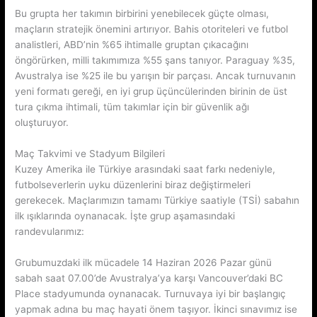
Bu grupta her takımın birbirini yenebilecek güçte olması,
maçların stratejik önemini artırıyor. Bahis otoriteleri ve futbol
analistleri, ABD’nin %65 ihtimalle gruptan çıkacağını
öngörürken, milli takımımıza %55 şans tanıyor. Paraguay %35,
Avustralya ise %25 ile bu yarışın bir parçası. Ancak turnuvanın
yeni formatı gereği, en iyi grup üçüncülerinden birinin de üst
tura çıkma ihtimali, tüm takımlar için bir güvenlik ağı
oluşturuyor.
Maç Takvimi ve Stadyum Bilgileri
Kuzey Amerika ile Türkiye arasındaki saat farkı nedeniyle,
futbolseverlerin uyku düzenlerini biraz değiştirmeleri
gerekecek. Maçlarımızın tamamı Türkiye saatiyle (TSİ) sabahın
ilk ışıklarında oynanacak. İşte grup aşamasındaki
randevularımız:
Grubumuzdaki ilk mücadele 14 Haziran 2026 Pazar günü
sabah saat 07.00’de Avustralya’ya karşı Vancouver’daki BC
Place stadyumunda oynanacak. Turnuvaya iyi bir başlangıç
yapmak adına bu maç hayati önem taşıyor. İkinci sınavımız ise