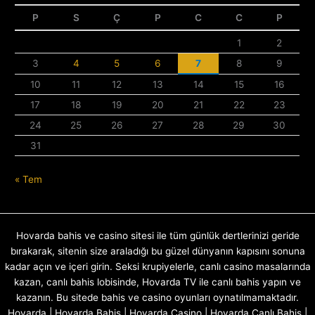
P
S
Ç
P
C
C
P
1
2
3
4
5
6
7
8
9
10
11
12
13
14
15
16
17
18
19
20
21
22
23
24
25
26
27
28
29
30
31
« Tem
Hovarda bahis ve casino sitesi ile tüm günlük dertlerinizi geride
bırakarak, sitenin size araladığı bu güzel dünyanın kapısını sonuna
kadar açın ve içeri girin. Seksi krupiyelerle, canlı casino masalarında
kazan, canlı bahis lobisinde, Hovarda TV ile canlı bahis yapın ve
kazanın. Bu sitede bahis ve casino oyunları oynatılmamaktadır.
Hovarda | Hovarda Bahis | Hovarda Casino | Hovarda Canlı Bahis |