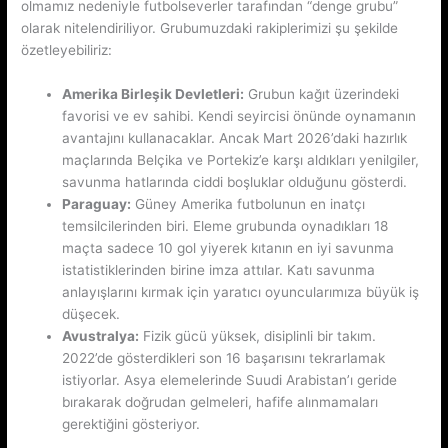
olmamız nedeniyle futbolseverler tarafından “denge grubu”
olarak nitelendiriliyor. Grubumuzdaki rakiplerimizi şu şekilde
özetleyebiliriz:
Amerika Birleşik Devletleri:
Grubun kağıt üzerindeki
favorisi ve ev sahibi. Kendi seyircisi önünde oynamanın
avantajını kullanacaklar. Ancak Mart 2026’daki hazırlık
maçlarında Belçika ve Portekiz’e karşı aldıkları yenilgiler,
savunma hatlarında ciddi boşluklar olduğunu gösterdi.
Paraguay:
Güney Amerika futbolunun en inatçı
temsilcilerinden biri. Eleme grubunda oynadıkları 18
maçta sadece 10 gol yiyerek kıtanın en iyi savunma
istatistiklerinden birine imza attılar. Katı savunma
anlayışlarını kırmak için yaratıcı oyuncularımıza büyük iş
düşecek.
Avustralya:
Fizik gücü yüksek, disiplinli bir takım.
2022’de gösterdikleri son 16 başarısını tekrarlamak
istiyorlar. Asya elemelerinde Suudi Arabistan’ı geride
bırakarak doğrudan gelmeleri, hafife alınmamaları
gerektiğini gösteriyor.