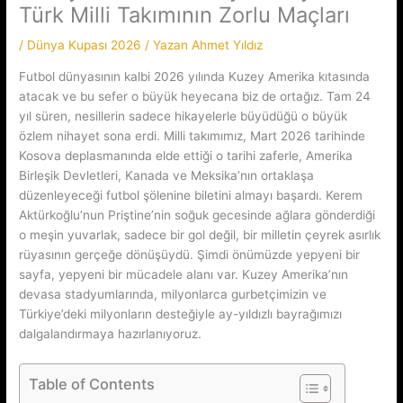
Türk Milli Takımının Zorlu Maçları
/
Dünya Kupası 2026
/ Yazan
Ahmet Yıldız
Futbol dünyasının kalbi 2026 yılında Kuzey Amerika kıtasında
atacak ve bu sefer o büyük heyecana biz de ortağız. Tam 24
yıl süren, nesillerin sadece hikayelerle büyüdüğü o büyük
özlem nihayet sona erdi. Milli takımımız, Mart 2026 tarihinde
Kosova deplasmanında elde ettiği o tarihi zaferle, Amerika
Birleşik Devletleri, Kanada ve Meksika’nın ortaklaşa
düzenleyeceği futbol şölenine biletini almayı başardı. Kerem
Aktürkoğlu’nun Priştine’nin soğuk gecesinde ağlara gönderdiği
o meşin yuvarlak, sadece bir gol değil, bir milletin çeyrek asırlık
rüyasının gerçeğe dönüşüydü. Şimdi önümüzde yepyeni bir
sayfa, yepyeni bir mücadele alanı var. Kuzey Amerika’nın
devasa stadyumlarında, milyonlarca gurbetçimizin ve
Türkiye’deki milyonların desteğiyle ay-yıldızlı bayrağımızı
dalgalandırmaya hazırlanıyoruz.
Table of Contents