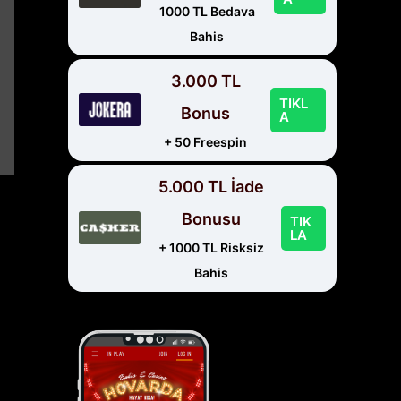
1000 TL Bedava
Bahis
3.000 TL
TIKL
Bonus
A
+ 50 Freespin
5.000 TL İade
Bonusu
TIK
LA
+ 1000 TL Risksiz
Bahis