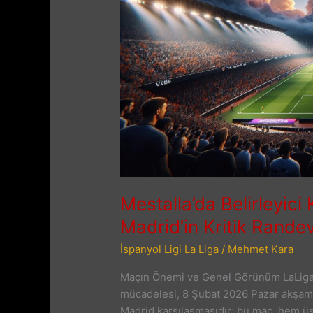
Mestalla’da Belirleyici
Madrid’in Kritik Rande
İspanyol Ligi La Liga
/
Mehmet Kara
Maçın Önemi ve Genel Görünüm LaLiga’
mücadelesi, 8 Şubat 2026 Pazar akşamı
Madrid karşılaşmasıdır; bu maç, hem üst