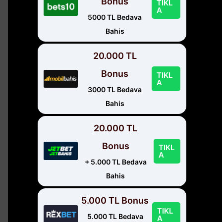
Bonus
TIKL
A
5000 TL Bedava
Bahis
20.000 TL
Bonus
TIKL
A
3000 TL Bedava
Bahis
20.000 TL
Bonus
TIKL
A
+ 5.000 TL Bedava
Bahis
5.000 TL Bonus
TIKL
5.000 TL Bedava
A