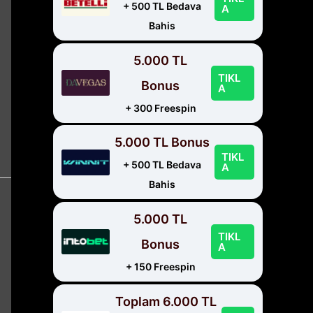
+ 500 TL Bedava
A
Bahis
5.000 TL
TIKL
Bonus
A
+ 300 Freespin
5.000 TL Bonus
TIKL
+ 500 TL Bedava
A
Bahis
5.000 TL
TIKL
Bonus
A
+ 150 Freespin
Toplam 6.000 TL