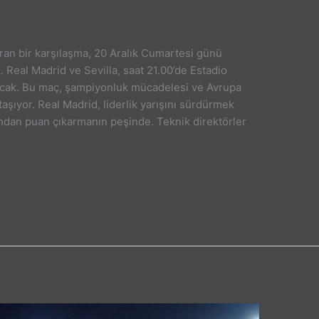
ran bir karşılaşma, 20 Aralık Cumartesi günü
. Real Madrid ve Sevilla, saat 21.00’de Estadio
acak. Bu maç, şampiyonluk mücadelesi ve Avrupa
aşıyor. Real Madrid, liderlik yarışını sürdürmek
andan puan çıkarmanın peşinde. Teknik direktörler