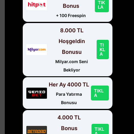
TIK
Bonus
LA
+ 100 Freespin
8.000 TL
Hoşgeldin
TI
KL
Bonusu
A
Milyar.com Seni
Bekliyor
Her Ay 4000 TL
TIKL
Para Yatırma
A
Bonusu
4.000 TL
Bonus
TIKL
A