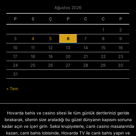
Ağustos 2026
P
S
Ç
P
C
C
P
1
2
3
4
5
6
7
8
9
10
11
12
13
14
15
16
17
18
19
20
21
22
23
24
25
26
27
28
29
30
31
« Tem
Hovarda bahis ve casino sitesi ile tüm günlük dertlerinizi geride
bırakarak, sitenin size araladığı bu güzel dünyanın kapısını sonuna
kadar açın ve içeri girin. Seksi krupiyelerle, canlı casino masalarında
kazan, canlı bahis lobisinde, Hovarda TV ile canlı bahis yapın ve