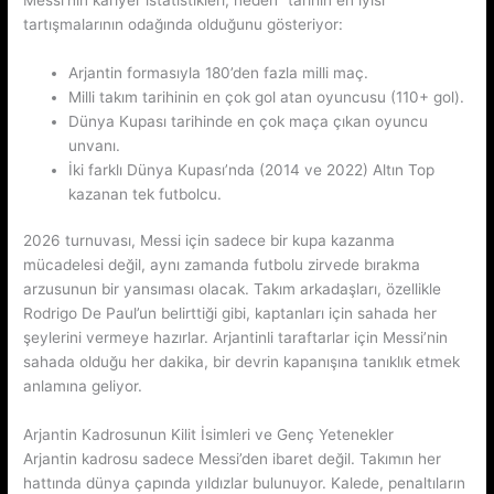
Messi’nin kariyer istatistikleri, neden “tarihin en iyisi”
tartışmalarının odağında olduğunu gösteriyor:
Arjantin formasıyla 180’den fazla milli maç.
Milli takım tarihinin en çok gol atan oyuncusu (110+ gol).
Dünya Kupası tarihinde en çok maça çıkan oyuncu
unvanı.
İki farklı Dünya Kupası’nda (2014 ve 2022) Altın Top
kazanan tek futbolcu.
2026 turnuvası, Messi için sadece bir kupa kazanma
mücadelesi değil, aynı zamanda futbolu zirvede bırakma
arzusunun bir yansıması olacak. Takım arkadaşları, özellikle
Rodrigo De Paul’un belirttiği gibi, kaptanları için sahada her
şeylerini vermeye hazırlar. Arjantinli taraftarlar için Messi’nin
sahada olduğu her dakika, bir devrin kapanışına tanıklık etmek
anlamına geliyor.
Arjantin Kadrosunun Kilit İsimleri ve Genç Yetenekler
Arjantin kadrosu sadece Messi’den ibaret değil. Takımın her
hattında dünya çapında yıldızlar bulunuyor. Kalede, penaltıların