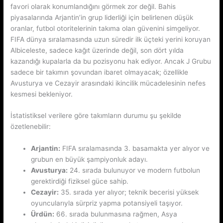
favori olarak konumlandığını görmek zor değil. Bahis
piyasalarında Arjantin’in grup liderliği için belirlenen düşük
oranlar, futbol otoritelerinin takıma olan güvenini simgeliyor.
FIFA dünya sıralamasında uzun süredir ilk üçteki yerini koruyan
Albiceleste, sadece kağıt üzerinde değil, son dört yılda
kazandığı kupalarla da bu pozisyonu hak ediyor. Ancak J Grubu
sadece bir takımın şovundan ibaret olmayacak; özellikle
Avusturya ve Cezayir arasındaki ikincilik mücadelesinin nefes
kesmesi bekleniyor.
İstatistiksel verilere göre takımların durumu şu şekilde
özetlenebilir:
Arjantin:
FIFA sıralamasında 3. basamakta yer alıyor ve
grubun en büyük şampiyonluk adayı.
Avusturya:
24. sırada bulunuyor ve modern futbolun
gerektirdiği fiziksel güce sahip.
Cezayir:
35. sırada yer alıyor; teknik becerisi yüksek
oyuncularıyla sürpriz yapma potansiyeli taşıyor.
Ürdün:
66. sırada bulunmasına rağmen, Asya