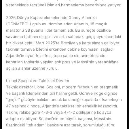
yeteneklerle tecrübeli isimleri harmanlama becerisinde yatıyor.
2026 Dünya Kupası elemelerinde Güney Amerika
(CONMEBOL) grubunu domine eden Arjantin, 18 maçlık
maratonu 38 puanla lider tamamladı. Bu süreçte özellikle
savunma hattının disiplini ve orta sahadaki geçiş oyunlarındaki
hız dikkat çekti. Mart 2025’te Brezilya’ya karşı alınan galibiyet,
takımın turnuva biletini erkenden cebine koymasını sağladı.
Arjantin’in oyun felsefesi, topa sahip olmanın ötesinde,
kaptırılan toplarda yapılan şok pres ve Messi’nin yaratıcılığına
açılan alanlar üzerine kurulu.
Lionel Scaloni ve Taktiksel Devrim
Teknik direktör Lionel Scaloni, modern futbolun en pragmatik
ve başarılı liderlerinden biri haline geldi. Göreve ilk geldiğinde
“geçici” gözüyle bakılan ancak kazandığı kupalarla efsaneleşen
47 yaşındaki hoca, Arjantin’e taktiksel bir esneklik kazandırdı.
Takım, rakibe göre 4-3-3 veya 4-4-2 dizilişlerine kolayca
adapte olabiliyor. Scaloni’nin en büyük başarısı, Messi’nin
üzerindeki “tek adam” baskısını azaltarak, sorumluluğu tüm