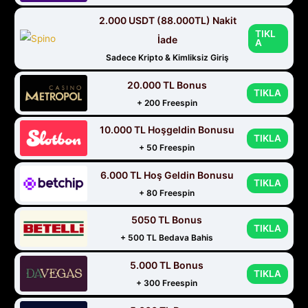
2.000 USDT (88.000TL) Nakit
TIKL
İade
A
Sadece Kripto & Kimliksiz Giriş
20.000 TL Bonus
TIKLA
+ 200 Freespin
10.000 TL Hoşgeldin Bonusu
TIKLA
+ 50 Freespin
6.000 TL Hoş Geldin Bonusu
TIKLA
+ 80 Freespin
5050 TL Bonus
TIKLA
+ 500 TL Bedava Bahis
5.000 TL Bonus
TIKLA
+ 300 Freespin